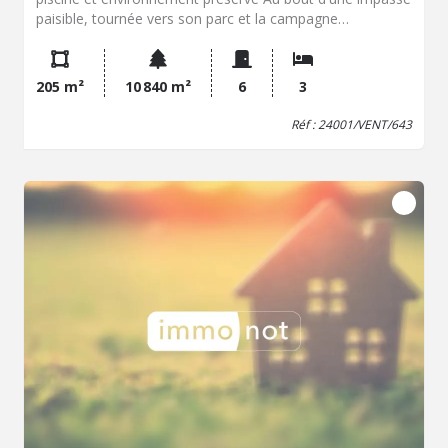
paisible, tournée vers son parc et la campagne
environnante, cette élégante maison de maître de la fin
du XIX siècle offre un cadre de vie rare, alliant
authenticité, confort moderne et tranquillité. Entièrement
205 m²
10 840 m²
6
3
rénovée avec soin, la propriété développe environ 205 m²
habitables au coeur d'un terrain de plus d'un hectare,
Réf : 24001/VENT/643
agrémenté d'une piscine sécurisée et d'une vaste grange.
Derrière sa façade sobre et élégante, la maison dévoile
de beaux volumes de réception baignés de lumière, avec
cheminées anciennes, planchers et vues dégagées sur la
nature. Bien que mitoyenne d'un côté, la propriété
préserve une réelle intimité grâce à son implantation en
bout d'impasse et à son ouverture totale sur le jardin et la
vallée. La maison comprend : une entrée traversante,
deux belles pièces de réception avec cheminées, une
cuisine indépendante, 3 chambres et un bureau, deux
salles d'eau, caves et grenier, une vaste grange attenante
d'environ 120 m², offre un potentiel intéressant pour
atelier, garage, réception ou projet complémentaire. La
piscine (5 x 10 m), discrètement intégrée dans le parc,
complète harmonieusement l'ensemble. DPE performant
: classe B grâce à une pompe à chaleur récente. Les