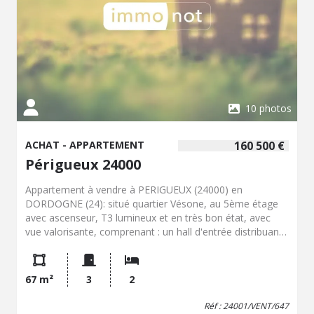
commerces de proximité, transports en commun, centres
médicaux. Le territoire communal est desservi par la
D6089, reliant notamment Périgueux à Brive-la-Gaillarde.
Un accès rapide à la zone commerciale de la commune
ainsi qu'aux axes autoroutiers régionaux est possible.
Contactez notre office notarial pour obtenir de plus
amples renseignements sur cette maison.
10 photos
ACHAT - APPARTEMENT
160 500 €
Périgueux 24000
Appartement à vendre à PERIGUEUX (24000) en
DORDOGNE (24): situé quartier Vésone, au 5ème étage
avec ascenseur, T3 lumineux et en très bon état, avec
vue valorisante, comprenant : un hall d'entrée distribuant
1 cuisine, 1 cagibi, des WC, 1 salle d'eau, 1 séjour
donnant sur une loggia, 2 chambres. Chauffage collectif
compris dans les charges de copropriété (Réseau urbain
67 m²
3
2
bois). Un garage situé à l'extérieur. Une cave. Un séchoir.
Réf : 24001/VENT/647