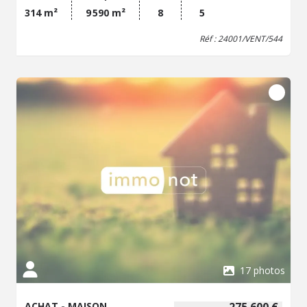
nombreuses dépendances. La bâtisse principale a été
314 m²
9 590 m²
8
5
construite en 2 parties (XVIIe et XVIIIe siècle). Elle est
édifiée en rez-de-chaussée + 1 étage + grenier
Réf : 24001/VENT/544
aménageable. Elle se compose au Rdc de : 1 entrée
principale, 1 cuisine, 1 salle à manger, 1 séjour, 1 pièce
billard donnant sur la piscine, WC, buanderie/chaufferie et
1 petite cave en terre battue. Au 1er étage, vous
trouverez 5 chambres et 4 salle de bains, Présence de
nombreuses dépendances : cuisine d'été, ancienne
grange avec 1 pièce buanderie à l'étage, 1 grange
transformée en salle de réception en Rdc + 1 mezzanine
avec cheminée fonctionnelle et belle charpente, garage à
vélo, garage à voitures ... Piscine 5x10 enterrée, carrelée
et chauffée + local piscine. S'ajoutent 1 local commercial
d'environ 32 m² + 2 appartements loués d'environ 90 m²
+ 78 m²
17 photos
ACHAT - MAISON