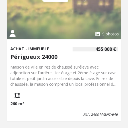
9 photos
ACHAT - IMMEUBLE
455 000 €
Périgueux 24000
Maison de ville en rez de chaussé surélevé avec
adjonction sur l'arrière, 1er étage et 2ème étage sur cave
totale et petit jardin accessible depuis la cave. En rez de
chaussée, la maison comprend un local professionnel de
133 m² à usage de cabinet médical en parfait état, avec
salle d'attente, accueil, sanitaires, 3 bureaux et 3 salles
d'examen. Au 1er étage, sur 63 m², 3 pièces et un
260 m²
dégagement, à usage d'archives. Au 2ème étage, 64 m²,
autrefois à usage d'habitation
Réf : 24001/VENT/646