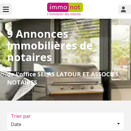
L'immobilier des notaires
9 Annonces
immobilières de
notaires
de l'office SELAS LATOUR ET ASSOCIES,
NOTAIRES
Trier par
Date