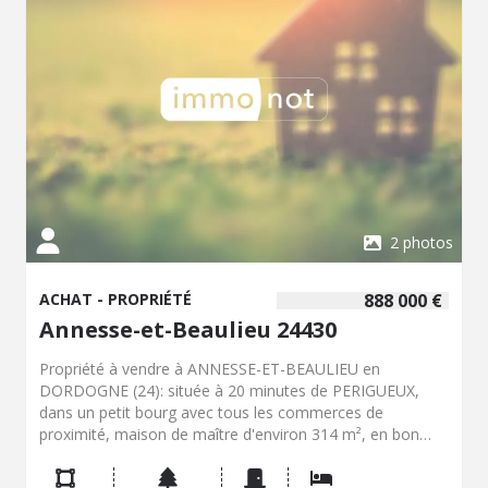
Particularité rare : depuis sa rénovation, le bien a très peu
été utilisé et n'a jamais été loué. Cet appartement
conviendra particulièrement à un médecin, un praticien
hospitalier, un cadre de santé ou un couple recherchant
un cadre de vie confortable, moderne et facile à vivre, à
proximité immédiate du Centre Hospitalier de Périgueux.
Les atouts : Dernier étage avec ascenseur Terrasse et
véranda Vue dégagée Rénovation d'architecte Cuisine
haut de gamme Appartement très peu occupé Centre-ville
et hôpital accessibles rapidement Stationnement et
commodités à proximité
2 photos
ACHAT - PROPRIÉTÉ
888 000 €
Annesse-et-Beaulieu 24430
Propriété à vendre à ANNESSE-ET-BEAULIEU en
DORDOGNE (24): située à 20 minutes de PERIGUEUX,
dans un petit bourg avec tous les commerces de
proximité, maison de maître d'environ 314 m², en bon
état intérieur, bénéficiant d'un parc arboré et paysagé
d'environ 9590 m², d'une piscine chauffée et de