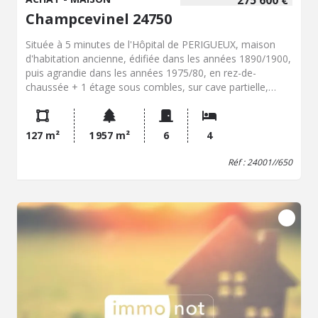
275 600 €
Champcevinel 24750
Située à 5 minutes de l'Hôpital de PERIGUEUX, maison
d'habitation ancienne, édifiée dans les années 1890/1900,
puis agrandie dans les années 1975/80, en rez-de-
chaussée + 1 étage sous combles, sur cave partielle,
d'env. 127 m², très lumineuse, comprenant : - en Rdc : une
entrée/dégagement desservant 2 chambres, 1 salle d'eau,
WC, 1 vaste séjour/salle à manger avec cheminée de
127 m²
1 957 m²
6
4
plain-pied avec le jardin, 1 cuisine donnant sur 1 terrasse,
1 buanderie donnant accès à 1 cave enterrée et à 1
Réf : 24001//650
garage, - au 1er étage : 1 palier distribuant 2 chambres
avec points d'eau, WC indépendants, dégagement. Jardin
arboré entièrement clos d'env. 1957 m² bénéficiant d'1
piscine + 1 abri piscine.