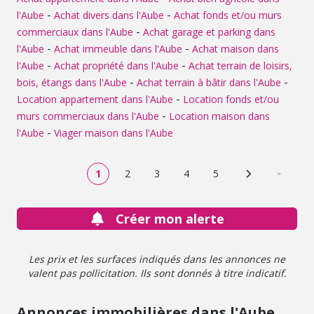
-
-
l'Aube
Achat divers dans l'Aube
Achat fonds et/ou murs
-
commerciaux dans l'Aube
Achat garage et parking dans
-
-
l'Aube
Achat immeuble dans l'Aube
Achat maison dans
-
-
l'Aube
Achat propriété dans l'Aube
Achat terrain de loisirs,
-
-
bois, étangs dans l'Aube
Achat terrain à bâtir dans l'Aube
-
Location appartement dans l'Aube
Location fonds et/ou
-
murs commerciaux dans l'Aube
Location maison dans
-
l'Aube
Viager maison dans l'Aube
1
2
3
4
5
Page suivante
Dernière
Créer mon alerte
Les prix et les surfaces indiqués dans les annonces ne
valent pas pollicitation. Ils sont donnés à titre indicatif.
Annonces immobilières dans l'Aube