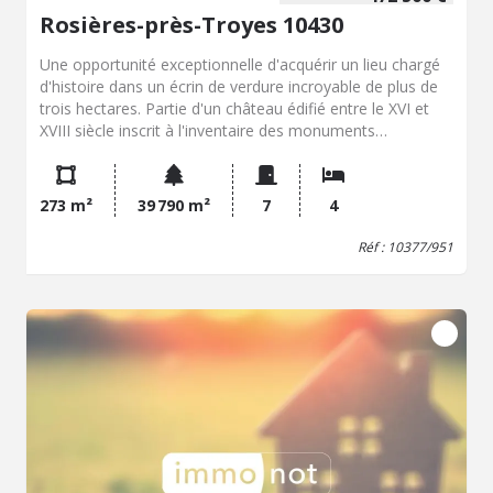
Rosières-près-Troyes 10430
Une opportunité exceptionnelle d'acquérir un lieu chargé
d'histoire dans un écrin de verdure incroyable de plus de
trois hectares. Partie d'un château édifié entre le XVI et
XVIII siècle inscrit à l'inventaire des monuments
historiques. Un havre de paix d'une surface habitable de
275m² offrant de beaux volumes de réception à
l'architecture et l'authenticité rares . Cette demeure vous
273 m²
39 790 m²
7
4
propose un lieu pour votre résidence principale ou de
villégiature hors du commun.
Réf : 10377/951