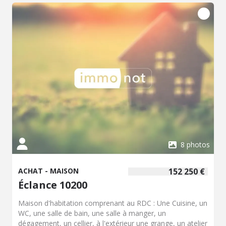
aménagé laisse libre cours à vos envies : salle de jeux,
bureau, atelier d'artiste, salle de sport, suite parentale... À
vous d'imaginer le projet qui vous ressemble ! À
l'extérieur, vous profiterez d'une terrasse surélevée et
d'un jardin arboré, véritable écrin de verdure, parfait pour
les moments de détente et les repas en plein air. Cette
maison s'adresse à des acquéreurs en quête d'un bien
singulier, où le savoir-faire artisanal et le caractère des
lieux priment sur les standards. Une propriété authentique
et pleine de personnalité, à découvrir sans attendre.
8 photos
ACHAT - MAISON
152 250 €
Éclance 10200
Maison d'habitation comprenant au RDC : Une Cuisine, un
WC, une salle de bain, une salle à manger, un
dégagement, un cellier, à l'extérieur une grange, un atelier