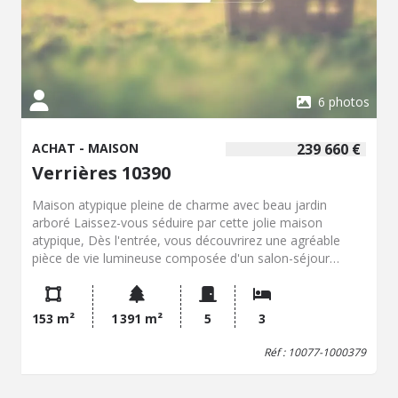
6 photos
ACHAT - MAISON
239 660 €
Verrières 10390
Maison atypique pleine de charme avec beau jardin
arboré Laissez-vous séduire par cette jolie maison
atypique, Dès l'entrée, vous découvrirez une agréable
pièce de vie lumineuse composée d'un salon-séjour
ouvert sur la cuisine, créant un cadre de vie agréable pour
recevoir famille et amis. La partie nuit comprend trois
chambres, une salle d'eau et des WC indépendant. Le
153 m²
1 391 m²
5
3
sous-sol offre de nombreux espaces fonctionnels avec
une cuisine aménagée, un garage, un atelier et une cave,
Réf : 10077-1000379
répondant aussi bien aux besoins du quotidien qu'aux
passions de chacun. À l'étage (combles), un espace