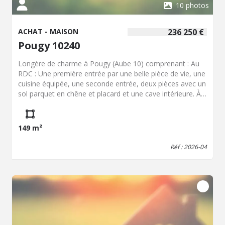
10 photos
ACHAT - MAISON
236 250 €
Pougy 10240
Longère de charme à Pougy (Aube 10) comprenant : Au
RDC : Une première entrée par une belle pièce de vie, une
cuisine équipée, une seconde entrée, deux pièces avec un
sol parquet en chêne et placard et une cave intérieure. À
mi étage : Une salle de vie avec une salle d'eau et WC, un
coin buanderie et un escalier en chêne desservant à
l'étage de deux chambres et une salle de bain. Garage et
149 m²
très belle grange.
Réf : 2026-04