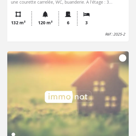
une courette carrelée, WC, buanderie. A l'étage : 3
chambres, bureau-dressing, salle de bains avec douche à
l'italienne et double vasques, WC. Séparé de la maison :
garage en dur desservi en électricité, petit jardinet de
132 m²
120 m²
6
3
chaque côté entièrement clôturé.
Réf : 2025-2