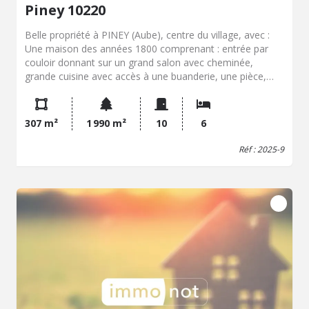
Piney 10220
Belle propriété à PINEY (Aube), centre du village, avec :
Une maison des années 1800 comprenant : entrée par
couloir donnant sur un grand salon avec cheminée,
grande cuisine avec accès à une buanderie, une pièce,
WC, salle de douche, bureau et une autre pièce à rénover.
Au Ier étage : palier, 4 chambres dont une avec salle de
bains et WC. Au 2ème étage : 2 grandes pièces avec
307 m²
1 990 m²
10
6
lavabo chacune et partie grenier. Diverses dépendances
et 2 garages. Beau jardin clos et arboré avec cour. Cave
Réf : 2025-9
sous partie de la maison. Le tout d'une surface totale de
1990 M2.