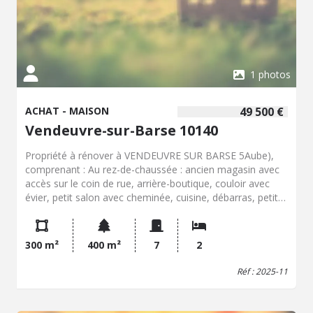
1 photos
ACHAT - MAISON
49 500 €
Vendeuvre-sur-Barse 10140
Propriété à rénover à VENDEUVRE SUR BARSE 5Aube),
comprenant : Au rez-de-chaussée : ancien magasin avec
accès sur le coin de rue, arrière-boutique, couloir avec
évier, petit salon avec cheminée, cuisine, débarras, petite
pièce. En demi-étage : mezzanine donnant sur le grenier.
A l'étage : palier, deux chambres, autre petite pièce et
grenier. Cave voutée sous partie. Pas de chauffage ni de
300 m²
400 m²
7
2
sanitaire. Au fonds de la propriété : grande grange avec
cave sous partie et autres petites dépendances. Jardin
Réf : 2025-11
entre les bâtiments.