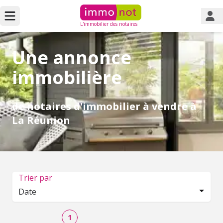
L'immobilier des notaires
Une annonce
immobilière
de notaires d'immobilier à vendre à
La Réunion
Trier par
Date
1