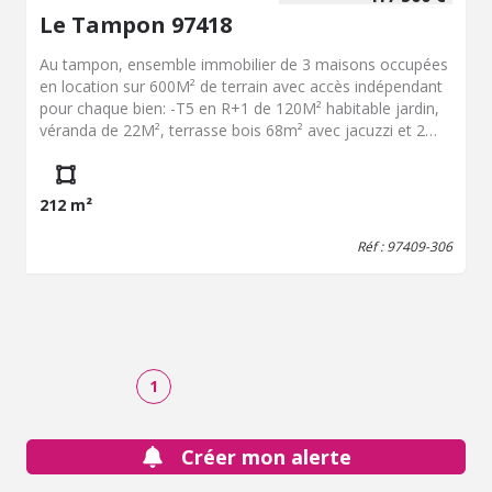
Le Tampon 97418
Au tampon, ensemble immobilier de 3 maisons occupées
en location sur 600M² de terrain avec accès indépendant
pour chaque bien: -T5 en R+1 de 120M² habitable jardin,
véranda de 22M², terrasse bois 68m² avec jacuzzi et 2
parkings intérieur. Cuisine ouverte, cuisine d'extérieur,
séjour avec cheminée, salle d'eau et de bain, WC
indépendant, chambre à l'étage. Clôturé- Accès
212 m²
indépendant -T3 de plain pied de 60M² habitable Terrasse
de 20 m², courette et 2 parkings intérieur. Séjour, cuisine
Réf : 97409-306
ouverte, salon, SDE avec WC intégré. Clôturé- Accès
indépendant -Studio indépendant avec terrasse de 8m²
Clôturé- Accès indépendant
1
Créer mon alerte