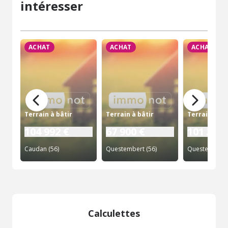
intéresser
ACHAT
ACHAT
ACHAT
Terrain à bâtir
Terrain à bâtir
Terrain à bâ
104 992 €
67 900 €
101 300 
Caudan (56)
Questembert (56)
Questembert 
Calculettes