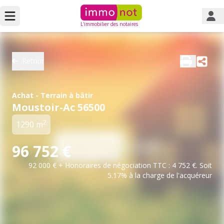
L'immobilier des notaires
Retour
Achat - Terrain à bâtir
Moustoir-Ac 56500
2
1290 m
96 752 €
92 000 € + Honoraires de négociation TTC : 4 752 €. Soit
5.17% à la charge de l'acquéreur