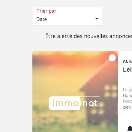
Trier par
Date
Être alerté des nouvelles annonce
ACH
Le
Leign
Hono
hono
bien
geor