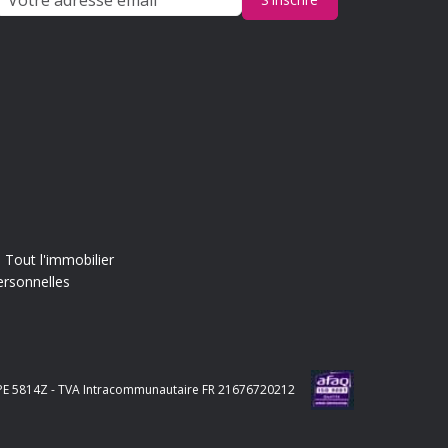
Tout l'immobilier
ersonnelles
e APE 5814Z - TVA Intracommunautaire FR 21676720212