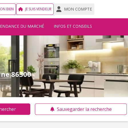
MON COMPTE
MON BIEN
JE SUIS VENDEUR
TENDANCE DU MARCHÉ
INFOS ET CONSEILS
aine 86300
hercher
Sauvegarder la recherche