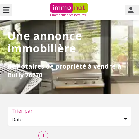
L'immobilier des notaires
Une annonce
immobilière
de notaires de propriété à vendre à
Bully 76270
Trier par
Date
1