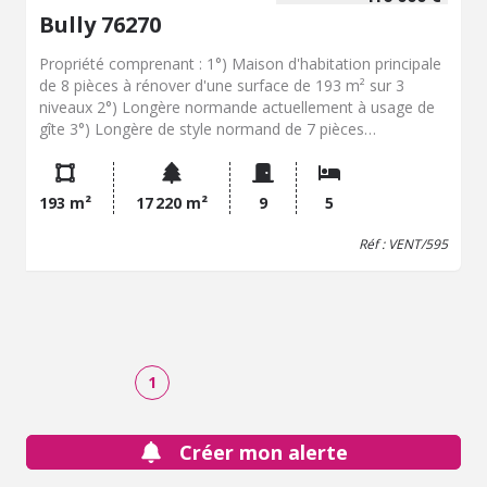
Bully 76270
Propriété comprenant : 1°) Maison d'habitation principale
de 8 pièces à rénover d'une surface de 193 m² sur 3
niveaux 2°) Longère normande actuellement à usage de
gîte 3°) Longère de style normand de 7 pièces
actuellement louée 750 EUR/mois Nombreuses
dépendances Terrain 1ha72a20ca
193 m²
17 220 m²
9
5
Réf : VENT/595
1
Créer mon alerte