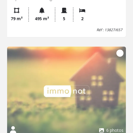
79 m²
495 m²
5
2
Réf : 13827/657
6 photos