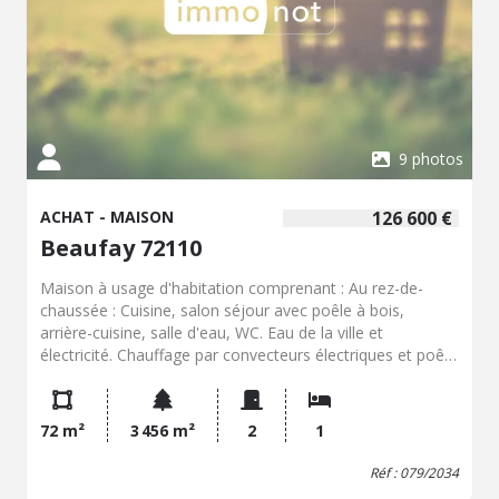
9 photos
ACHAT - MAISON
126 600 €
Beaufay 72110
Maison à usage d'habitation comprenant : Au rez-de-
chaussée : Cuisine, salon séjour avec poêle à bois,
arrière-cuisine, salle d'eau, WC. Eau de la ville et
électricité. Chauffage par convecteurs électriques et poêle
à bois. A l'étage : une grande chambre pouvant être
divisée en deux. Dépendance. Cave. Puits. Plan d'eau. Le
tout sur un terrain pour 34a 56ca.
72 m²
3 456 m²
2
1
Réf : 079/2034