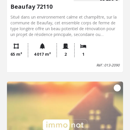
Beaufay 72110
Situé dans un environnement calme et champêtre, sur la
commune de Beaufay, cet ensemble corps de ferme de
type longère offre un beau potentiel de rénovation pour
un projet de résidence principale, secondaire ou
d'investissement. L'ensemble comprend une maison
d'habitation mitoyenne d'un côté d'environ 65 m²,
composée actuellement de : une cuisine, un salon-séjour,
65 m²
4 017 m²
2
1
une chambre, une salle d'eau un WC, De nombreuses
dépendances attenantes (anciennes étables, granges,
Réf : 013-2090
remises...) complètent le bien et offrent de larges
possibilités d'aménagement (agrandissement de
l'habitation, ateliers, stockage, gîtes, etc.). L'ensemble est
à rénover entièrement, idéal pour les amateurs de pierre
et de projets de rénovation, dans un cadre rural paisible,
à seulement quelques kilomètres des commodités de
Beaufay.