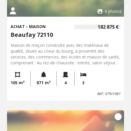
9 photos
ACHAT - MAISON
182 875 €
Beaufay 72110
Maison de maçon construite avec des matériaux de
qualité, située au coeur du bourg, à proximité des
services, des commerces, des écoles et maison de santé,
comprenant : Au rez-de-chaussée : entrée, salon séjour
avec cheminée, cuisine, deux chambres, salle d'eau, WC.
Au 1er étage : une chambre. Sous-sol sous toute la
maison : Garage, chaufferie, cave, lingerie et buanderie.
105 m²
871 m²
4
3
Grenier desservi par un escalier pouvant être aménagé.
Eau de la ville et électricité, chauffage central au fuel.
Réf : 079/1981
Puits qui servait à l'arrosage du jardin. Le tout sur un
terrain pour 8a 71ca.