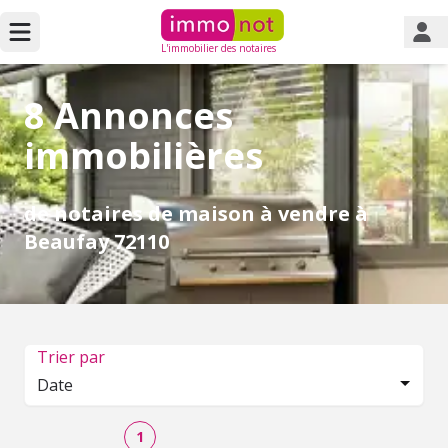
L'immobilier des notaires
8 Annonces
immobilières
de notaires de maison à vendre à
Beaufay 72110
Trier par
Date
1