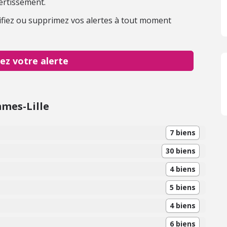
ertissement.
fiez ou supprimez vos alertes à tout moment
ez votre alerte
mes-Lille
7 biens
30 biens
4 biens
5 biens
4 biens
6 biens