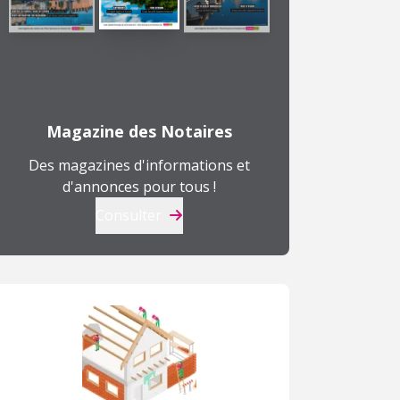
T2
T4
T
169 000 €
141 546 €
1
169 000 €
248 804 €
à
à
à
Magazine des Notaires
Erquinghem-Lys (59)
Coudekerque-Branche (59)
T
Des magazines d'informations et
d'annonces pour tous !
Consulter