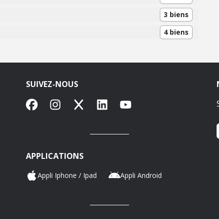
3 biens
4 biens
SUIVEZ-NOUS
Facebook
Instagram
X
LinkedIn
YouTube
APPLICATIONS
Appli Iphone / Ipad
Appli Android