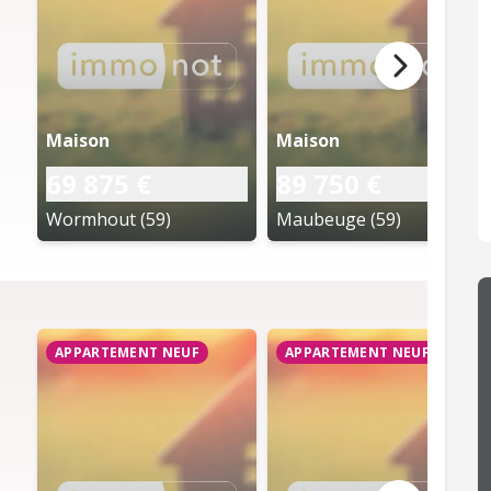
Maison
Maison
69 875 €
89 750 €
Wormhout (59)
Maubeuge (59)
APPARTEMENT NEUF
APPARTEMENT NEUF