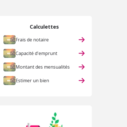
Calculettes
Frais de notaire
Capacité d'emprunt
Montant des mensualités
Estimer un bien
ACHAT
ACHAT