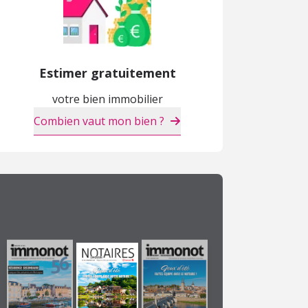
Estimer gratuitement
Maison
Maison
M
votre bien immobilier
48 750 €
179 000 €
2
Combien vaut mon bien ?
Maubeuge (59)
Cambrai (59)
C
APPARTEMENT NEUF
APPARTEMENT NEUF