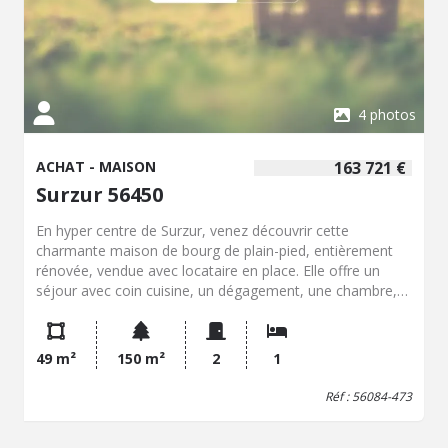
4 photos
ACHAT - MAISON
163 721 €
Surzur 56450
En hyper centre de Surzur, venez découvrir cette
charmante maison de bourg de plain-pied, entièrement
rénovée, vendue avec locataire en place. Elle offre un
séjour avec coin cuisine, un dégagement, une chambre,
une salle d'eau avec WC ainsi qu'une buanderie. En
complément, vous bénéficierez d'une terrasse, agréable
atout en coeur de bourg. Située à proximité immédiate
49 m²
150 m²
2
1
des commerces, services et commodités, cette maison
constitue une belle opportunité pour un investissement
Réf : 56084-473
locatif au coeur d'une commune recherchée. Les atouts :
Maison rénovée – Plain-pied – Hyper centre – Terrasse –