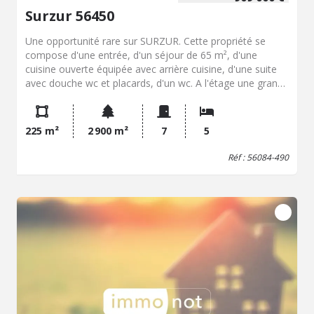
Surzur 56450
Une opportunité rare sur SURZUR. Cette propriété se
compose d'une entrée, d'un séjour de 65 m², d'une
cuisine ouverte équipée avec arrière cuisine, d'une suite
avec douche wc et placards, d'un wc. A l'étage une grande
mezzanine dessert 4 chambres dont une avec salle d'eau
en attente, une salle d'eau et un wc. Garage. Carport non
attenant (2 voitures). Parcelle de 2 800 m² environ
225 m²
2 900 m²
7
5
constructible. Confort et calme assurés.
Réf : 56084-490