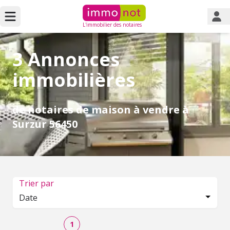
L'immobilier des notaires
3 Annonces
immobilières
de notaires de maison à vendre à
Surzur 56450
Trier par
Date
1