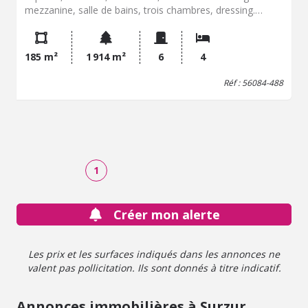
mezzanine, salle de bains, trois chambres, dressing.
garage attenant avec espace buanderie. Piscine, garage
séparé. jardin clos et planté.
185 m²
1 914 m²
6
4
Réf : 56084-488
1
Créer mon alerte
Les prix et les surfaces indiqués dans les annonces ne
valent pas pollicitation. Ils sont donnés à titre indicatif.
Annonces immobilières à Surzur