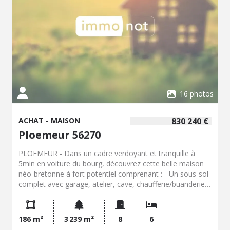
16 photos
ACHAT - MAISON
830 240 €
Ploemeur 56270
PLOEMEUR - Dans un cadre verdoyant et tranquille à
5min en voiture du bourg, découvrez cette belle maison
néo-bretonne à fort potentiel comprenant : - Un sous-sol
complet avec garage, atelier, cave, chaufferie/buanderie,
wc. - Au rez-de-chaussée : retrouvez un hall d'entrée
entrée, un vaste salon-séjour avec cheminée insert
donnant sur la terrasse, une cuisine aménagée, un
186 m²
3 239 m²
8
6
bureau, une chambre avec salle de bains privative et