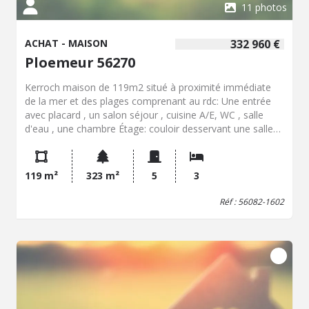
11 photos
ACHAT - MAISON
332 960 €
Ploemeur 56270
Kerroch maison de 119m2 situé à proximité immédiate
de la mer et des plages comprenant au rdc: Une entrée
avec placard , un salon séjour , cuisine A/E, WC , salle
d'eau , une chambre Étage: couloir desservant une salle
de bain , WC , grenier (non chauffé donnant la possibilité
de réalisé une grande chambre avec dressing et bureau),2
chambres, un grenier Garage avec buanderie Jardin clos
119 m²
323 m²
5
3
Travaux à prévoir.
Réf : 56082-1602