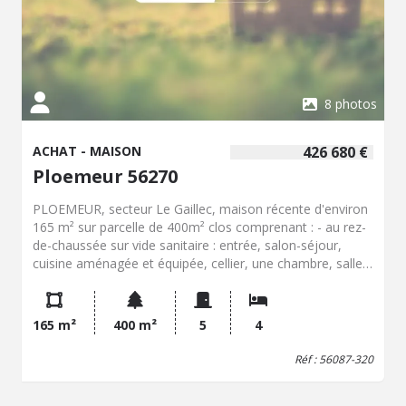
8 photos
ACHAT - MAISON
426 680 €
Ploemeur 56270
PLOEMEUR, secteur Le Gaillec, maison récente d'environ
165 m² sur parcelle de 400m² clos comprenant : - au rez-
de-chaussée sur vide sanitaire : entrée, salon-séjour,
cuisine aménagée et équipée, cellier, une chambre, salle
d'eau, WC avec lave-mains, - au premier étage : palier,
WC, salle de bains avec douche, trois chambres dont une
avec dressing et coin bureau. Pompe à chaleur, chauffage
165 m²
400 m²
5
4
au sol. Taxe foncière 1350 €.
Réf : 56087-320