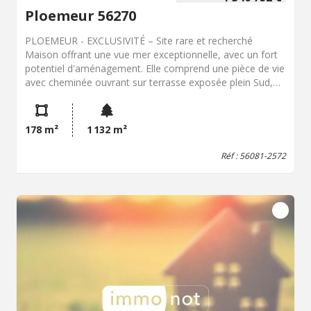
Ploemeur 56270
PLOEMEUR - EXCLUSIVITÉ – Site rare et recherché
Maison offrant une vue mer exceptionnelle, avec un fort
potentiel d'aménagement. Elle comprend une pièce de vie
avec cheminée ouvrant sur terrasse exposée plein Sud,
cuisine, 3 chambres dont une avec salle de bains
privative, salle d'eau et WC. En rez-de-jardin : espace
complémentaire avec séjour donnant sur le parc, 3
178 m²
1 132 m²
chambres, salle d'eau, buanderie et pièce annexe. Garage
indépendant. Parc arboré et clos, cadre privilégié. Travaux
Réf : 56081-2572
à prévoir – idéal projet de rénovation dans un
environnement d'exception. CONTACTER : Nathalie
BLANCHER - PORT 06.08.04.65.69 SMS