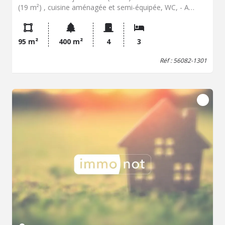
(19 m²) , cuisine aménagée et semi-équipée, WC, - A
l'étage : 3 chambres, salle de bains double vasque.
Garage à vélos Chauffage électrique En annexe : un abri
de jardin Jardin TF 1352€
95 m²
400 m²
4
3
Réf : 56082-1301