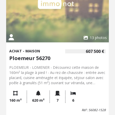
13 photos
ACHAT - MAISON
607 500 €
Ploemeur 56270
PLOEMEUR - LOMENER - Découvrez cette maison de
160m² la plage à pied ! - Au rez-de-chaussée : entrée avec
placard, cuisine aménagée et équipée, séjour-salon avec
poêle à granulés (51 m²) ouvrant sur véranda, une
chambre avec placard et salle d'eau privative, wc avec
lave-mains. - A l'étage : palier, 4 chambres, salle de bains
avec douche et wc. - En annexe : un duplex comprenant
160 m²
620 m²
7
6
une pièce de vie, rangement sous l'escalier, chambre avec
salle d'eau et wc à l'étage, terrasse. - En sus : terrasse et
Réf : 56082-1528
jardin TF : 2 197 €