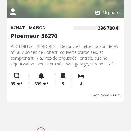
16 photos
ACHAT - MAISON
296 700 €
Ploemeur 56270
PLOEMEUR - KERDIRET - Découvrez cette maison de 95
m² aux portes de Lorient, couverte d'ardoises, et
comprenant : - au rez-de-chaussée : entrée, cuisine,
séjour-salon avec cheminée, WC, garage, véranda ; - à
l'étage : dégagement, une chambre avec placard, salle
d'eau avec WC sanibroyeur, 3 chambres dont une avec
placard. - en sus : grenier au-dessus. - à l'extérieur : Jardin,
95 m²
699 m²
5
4
remise.
Réf : 56082-1496