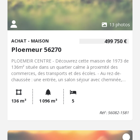
13 photos
ACHAT - MAISON
499 750 €
Ploemeur 56270
PLOEMEIR CENTRE - Découvrez cette maison de 1973 de
136m² située dans un quartier calme à proximité des
commerces, des transports et des écoles. - Au rez-de-
chaussée : une entrée, un salon séjour avec cheminée,
cuisine aménagée et équipée, une chambre, un bureau,
salle de bain, WC. - A l'étage : 4 chambres , salle d'eau,
WC, grenier aménageable de 12m² - En sus : grenier,
136 m²
1 096 m²
5
garage avec chaufferie. - A l'extérieur : profitez d'une
terrasse, d'un jardin de plus de 1090m² (divisible).
Réf : 56082-1581