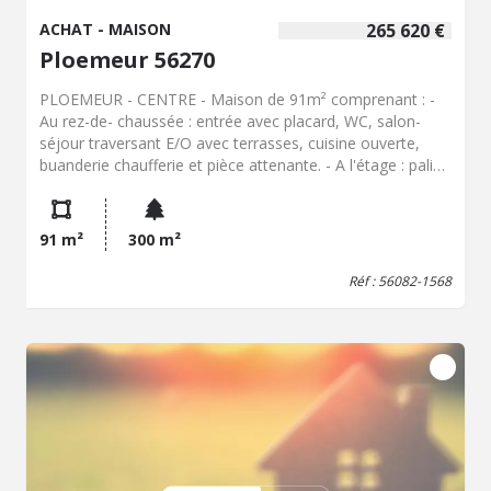
ACHAT - MAISON
265 620 €
Ploemeur 56270
PLOEMEUR - CENTRE - Maison de 91m² comprenant : -
Au rez-de- chaussée : entrée avec placard, WC, salon-
séjour traversant E/O avec terrasses, cuisine ouverte,
buanderie chaufferie et pièce attenante. - A l'étage : palier,
3 chambres, salle de bains, dressing/placard. - A
l'extérieur : jardin, terrasse et cabanon de jardin. TF :
1348€
91 m²
300 m²
Réf : 56082-1568