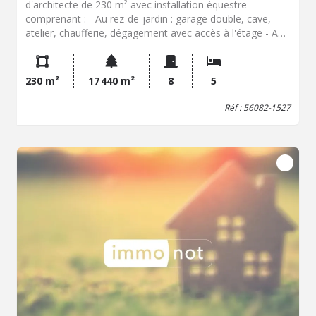
d'architecte de 230 m² avec installation équestre
comprenant : - Au rez-de-jardin : garage double, cave,
atelier, chaufferie, dégagement avec accès à l'étage - Au
rez-de-chaussée : hall d'entrée, grand séjour salon (58
m²) avec cheminée, cuisine aménagée et équipée,
véranda, un bureau, 5 chambres, 2 salles d'eau, 2 WC, -
230 m²
17 440 m²
8
5
En annexe : une installation équestre avec sellerie, grande
écurie de 11 boxes, carrière. - En sus : un hangar. Taxe
Réf : 56082-1527
foncière : 3054 €