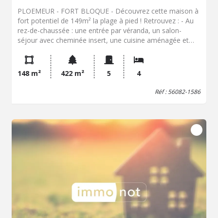
PLOEMEUR - FORT BLOQUE - Découvrez cette maison à
fort potentiel de 149m² la plage à pied ! Retrouvez : - Au
rez-de-chaussée : une entrée par véranda, un salon-
séjour avec cheminée insert, une cuisine aménagée et
équipée donnant sur véranda, une chambre avec placard,
une salle d'eau, wc. - A l'étage : une mezzanine, 3
chambres, une salle d'eau avec bidet, wc. - Un sous-sol :
148 m²
422 m²
5
4
une cave, 2 pièces, une chaufferie-buanderie. - En sus :
Jardin, terrasse et place de stationnement. TF : 1955€
Réf : 56082-1586