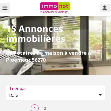
L'immobilier des notaires
15 Annonces
immobilières
de notaires de maison à vendre à
Ploemeur 56270
Trier par
Date
1
2