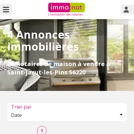
L'immobilier des notaires
4 Annonces
immobilières
de notaires de maison à vendre à
Saint-Jacut-les-Pins 56220
Trier par
Date
1