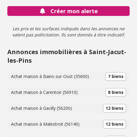
gardant l'esprit ancien du lieu - Chauffage gaz (plancher
Créer mon alerte
chauffant rez-de-chaussée et radiateurs étage - chaudière
changée en 2022) - Tableau électrique refait en 2007-
2008 - Assainissement individuel conforme - Présence
Les prix et les surfaces indiqués dans les annonces ne
VMC double flux. Jardin agréable, entièrement arboré,
valent pas pollicitation. Ils sont donnés à titre indicatif.
avec abris de jardin et récupérateur d'eaux pluviales de
300L. - Classe énergie : D - Classe climat : D - Prix
Honoraires Négo Inclus : 379 600 € dont 4,00% Hon.
Annonces immobilières à Saint-Jacut-
Négo TTC charge acquéreur - Prix Hors Hon. Négo : 365
les-Pins
000 € - Réf : 136c
Achat maison à Bains-sur-Oust (35600)
7 biens
Achat maison à Carentoir (56910)
8 biens
Achat maison à Gacilly (56200)
12 biens
Achat maison à Malestroit (56140)
12 biens