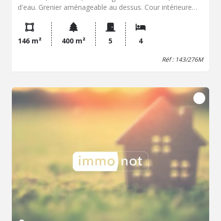
d'eau. Grenier aménageable au dessus. Cour intérieure
avec débarras. Ancienne maison en dépendance avec une
pièce au RDC et grenier au dessus. Ancien four à pain.
Petit jardinet.
146 m²
400 m²
5
4
Réf : 143/276M