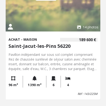
14 photos
ACHAT - MAISON
189 600 €
Saint-Jacut-les-Pins 56220
Pavillon indépendant sur sous sol complet comprenant
Rez de chaussée surélevé de séjour salon avec cheminée
insert, donnant sur balcon, entrée, cuisine aménagée et
équipée, salle d'eau, W.C., 3 chambres sur parquet. Etage
d'une chambre avec pl et lavabo, grenier aménageable
isolé. Sous sol de cave, chaufferie, bureau, garage. Jardin
y attenant de 1390 m² -
96 m²
1 390 m²
6
4
Réf : 143/225M