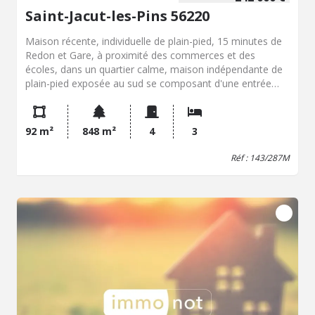
Saint-Jacut-les-Pins 56220
Maison récente, individuelle de plain-pied, 15 minutes de
Redon et Gare, à proximité des commerces et des
écoles, dans un quartier calme, maison indépendante de
plain-pied exposée au sud se composant d'une entrée
avec placard, séjour et salon avec poêle à pellet, donnant
accès à une terrasse et au jardin, cuisine aménagée et
équipée ouverte sur le séjour, trois chambres avec
92 m²
848 m²
4
3
placards, salle d'eau, WC avec lave-mains, buanderie,
garage . Borne de recharge pour véhicule éclectique.
Réf : 143/287M
Terrain d'une surface de 848 m². Raccordée au tout à
l'égout.