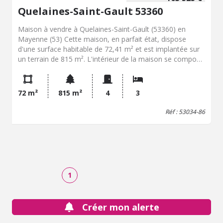
Quelaines-Saint-Gault 53360
Maison à vendre à Quelaines-Saint-Gault (53360) en
Mayenne (53) Cette maison, en parfait état, dispose
d'une surface habitable de 72,41 m² et est implantée sur
un terrain de 815 m². L'intérieur de la maison se compose
d'une entrée sur séjour avec cheminée insert et ouvert
sur cuisine aménagée et équipée, dégagement
desservant trois chambres, salle de douche et toilettes.
72 m²
815 m²
4
3
Ce bien comprend également un sous-sol total avec
buanderie garage et cave. Pour toute demande
Réf : 53034-86
d'information complémentaire, contactez notre office
notarial pour obtenir de plus amples renseignements sur
cette maison à vendre à Quelaines-Saint-Gault.
1
Créer mon alerte