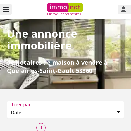
L'immobilier des notaires
Une annonce
immobilière
de notaires de maison à vendre à
Quelaines-Saint-Gault 53360
Trier par
Date
1