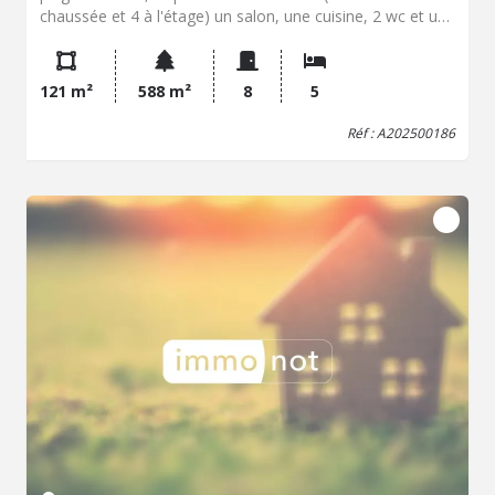
chaussée et 4 à l'étage) un salon, une cuisine, 2 wc et une
salle de bain. Une véranda (toiture refaite en janvier 2025)
située sur l'arrière de la maison donne sur un agréable
jardin. La toiture de la maison a également été refaite
121 m²
588 m²
8
5
(factures sur demande à la visite). Idéal pour une famille
ou un investissement locatif (étiquette D).
Réf : A202500186