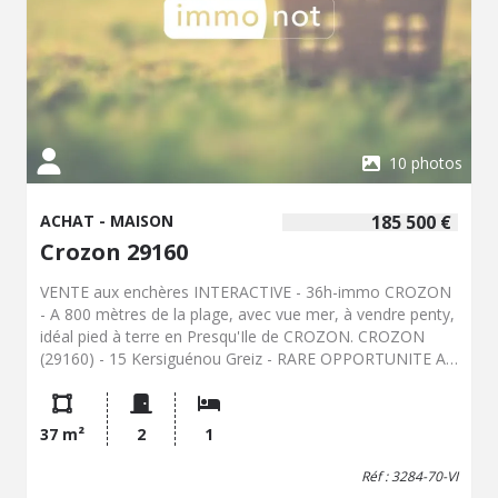
10 photos
ACHAT - MAISON
185 500 €
Crozon 29160
VENTE aux enchères INTERACTIVE - 36h-immo CROZON
- A 800 mètres de la plage, avec vue mer, à vendre penty,
idéal pied à terre en Presqu'Ile de CROZON. CROZON
(29160) - 15 Kersiguénou Greiz - RARE OPPORTUNITE Au
coeur d'un hameau de caractère, au calme et à proximité
des plages et des sentiers de randonnées, Penty en bon
état général, composé : au rez-de-chaussée : une pièce
37 m²
2
1
de vie avec coin-cuisine, salle d'eau avec wc; à l'étage :
palier et une chambre mansardée terrasse pour les
Réf : 3284-70-VI
pauses détente garage et parking pour la praticité au