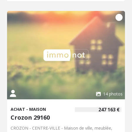
quotidien. Vente interactive, système de vente aux
enchères en ligne les 11 et 12 août prochains. Visites sur
RDV. Pour toute information, contacter Sophie au 06 81
80 07 64 ou 02 98 27 11 55
14 photos
ACHAT - MAISON
247 163 €
Crozon 29160
CROZON - CENTRE-VILLE - Maison de ville, meublée,