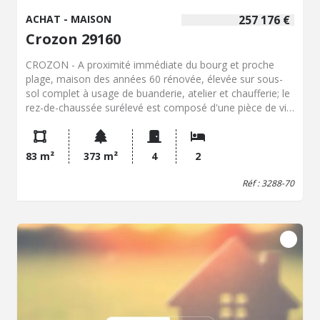
ACHAT - MAISON
257 176 €
Crozon 29160
CROZON - A proximité immédiate du bourg et proche
plage, maison des années 60 rénovée, élevée sur sous-
sol complet à usage de buanderie, atelier et chaufferie; le
rez-de-chaussée surélevé est composé d'une pièce de vie
avec cuisine aménagée et équipée, salon avec poêle à
bois, wc; à l'étage, deux chambres, salle d'eau avec wc.
Cour et jardin, le tout sur 373 m² de terrain.
83 m²
373 m²
4
2
Réf : 3288-70