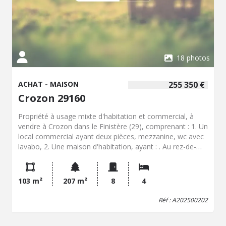
18 photos
ACHAT - MAISON
255 350 €
Crozon 29160
Propriété à usage mixte d'habitation et commercial, à
vendre à Crozon dans le Finistère (29), comprenant : 1. Un
local commercial ayant deux pièces, mezzanine, wc avec
lavabo, 2. Une maison d'habitation, ayant : . Au rez-de-
chaussée : entrée, petite pièce de rangement, cuisine,
salle à manger, salon, une chambre, salle d'eau, wc,
véranda, . A l'étage : trois chambres dont une avec
103 m²
207 m²
8
4
lavabo, salle de bains, Grenier. Jardin avec abri.
Réf : A202500202