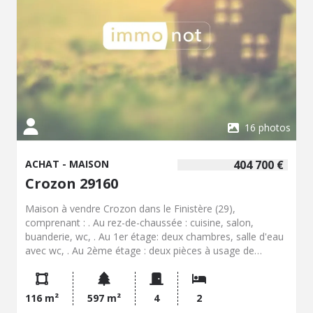
16 photos
ACHAT - MAISON
404 700 €
Crozon 29160
Maison à vendre Crozon dans le Finistère (29),
comprenant : . Au rez-de-chaussée : cuisine, salon,
buanderie, wc, . Au 1er étage: deux chambres, salle d'eau
avec wc, . Au 2ème étage : deux pièces à usage de
chambre. Une pièce accolée avec entrée indépendante.
Un cagibi. Jardin
116 m²
597 m²
4
2