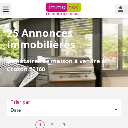
L'immobilier des notaires
25 Annonces
immobilières
de notaires de maison à vendre à
Crozon 29160
Trier par
Date
1
2
3