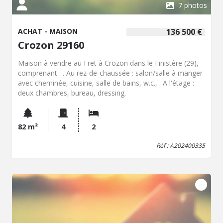
7 photos
ACHAT - MAISON
136 500 €
Crozon 29160
Maison à vendre au Fret à Crozon dans le Finistère (29),
comprenant : . Au rez-de-chaussée : salon/salle à manger
avec cheminée, cuisine, salle de bains, w.c., . A l'étage :
deux chambres, bureau, dressing.
82 m²
4
2
Réf : A202400335