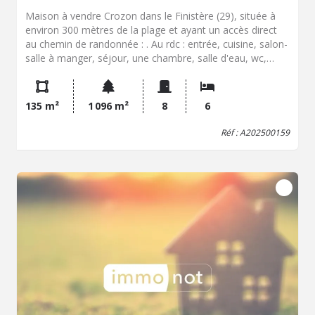
Maison à vendre Crozon dans le Finistère (29), située à
environ 300 mètres de la plage et ayant un accès direct
au chemin de randonnée : . Au rdc : entrée, cuisine, salon-
salle à manger, séjour, une chambre, salle d'eau, wc,
véranda, . A l'étage : cinq chambres dont trois en enfilade,
Garage accolé avec grenier au-dessus, Construction non
accolée avec grenier au-dessus, Jardin avec appentis à
135 m²
1 096 m²
8
6
usage d'atelier.
Réf : A202500159