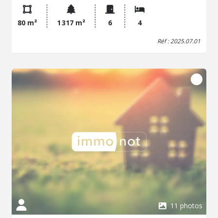
80 m²
1 317 m²
6
4
Réf : 2025.07.01
11 photos