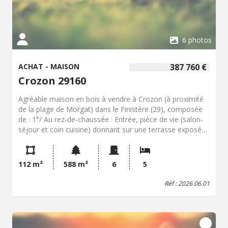
6 photos
ACHAT - MAISON
387 760 €
Crozon 29160
Agréable maison en bois à vendre à Crozon (à proximité
de la plage de Morgat) dans le Finistère (29), composée
de : 1°/ Au rez-de-chaussée : Entrée, pièce de vie (salon-
séjour et coin cuisine) donnant sur une terrasse exposée
Ouest, une chambre, une salle d'eau (douche), un
dégagement, un cellier. 2°/ A l'étage : Couloir desservant
quatre chambres, une salle de bains (baignoire, meuble
112 m²
588 m²
6
5
double-vasque), WC. Carport attenant. Abri de jardin.
Jardin autour.
Réf : 2026.06.01