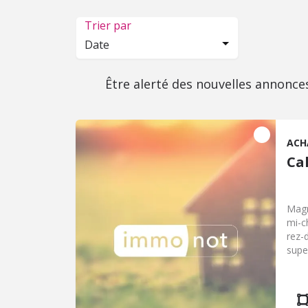
Trier par
Date
Être alerté des nouvelles annonce
ACH
Cal
Magn
mi-c
rez-
supe
d'ea
chambres,
agré
mais