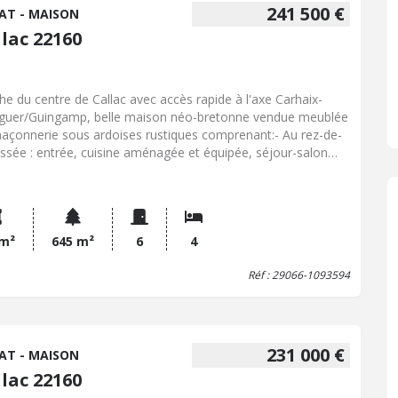
241 500 €
AT - MAISON
lac 22160
he du centre de Callac avec accès rapide à l'axe Carhaix-
guer/Guingamp, belle maison néo-bretonne vendue meublée
açonnerie sous ardoises rustiques comprenant:- Au rez-de-
ssée : entrée, cuisine aménagée et équipée, séjour-salon
minée), une chambre, salle de bains, WC et placard.- A
age : trois chambres, deux bureaux, salle d'eau et WC. Sous-
complet avec cave, garage, cuisine d'été et buanderie-
ferie.Terrasse.Jardin.
 m²
645 m²
6
4
Réf : 29066-1093594
231 000 €
AT - MAISON
lac 22160