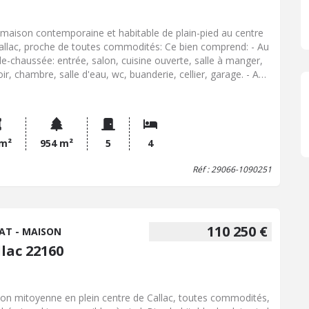
e maison contemporaine et habitable de plain-pied au centre
allac, proche de toutes commodités: Ce bien comprend: - Au
de-chaussée: entrée, salon, cuisine ouverte, salle à manger,
ir, chambre, salle d'eau, wc, buanderie, cellier, garage. - A
age: deux chambres, salle de bains avec wc, grenier, chambre.
sol complet: garage, chaufferie, cave, atelier. Terrasse.
 Jardin.
 m²
954 m²
5
4
Réf : 29066-1090251
110 250 €
AT - MAISON
lac 22160
on mitoyenne en plein centre de Callac, toutes commodités,