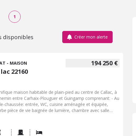
1
s disponibles
Créer mon alerte
194 250 €
AT - MAISON
lac 22160
ifique maison habitable de plain-pied au centre de Callac, à
hemin entre Carhaix-Plouguer et Guingamp comprenant: - Au
de-chaussée: entrée, WC, cuisine aménagée et équipée,
rbe pièce de vie baignée de lumière, chambre avec salle
u et WC attenants. - A l'étage: palier desservant trois
 salle de bains, WC. Garage. Jardin clos offrant une
able terrasse exposée sud et une seconde à l'avant de la
on.