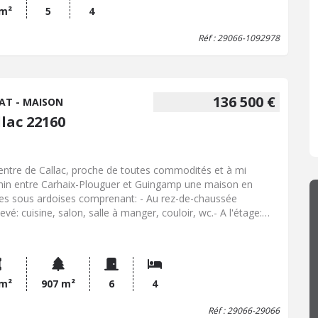
 m²
5
4
Réf : 29066-1092978
136 500 €
AT - MAISON
lac 22160
entre de Callac, proche de toutes commodités et à mi
in entre Carhaix-Plouguer et Guingamp une maison en
res sous ardoises comprenant: - Au rez-de-chaussée
evé: cuisine, salon, salle à manger, couloir, wc.- A l'étage:
ambres, salle d'eau. Sou-sol complet. Atelier et
appentis. Jardin.
 m²
907 m²
6
4
Réf : 29066-29066