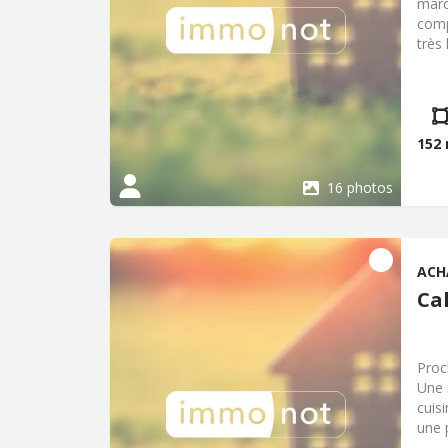
marc
comp
très
chau
152
16 photos
ACH
Cal
Proc
Une 
cuis
une 
avec 