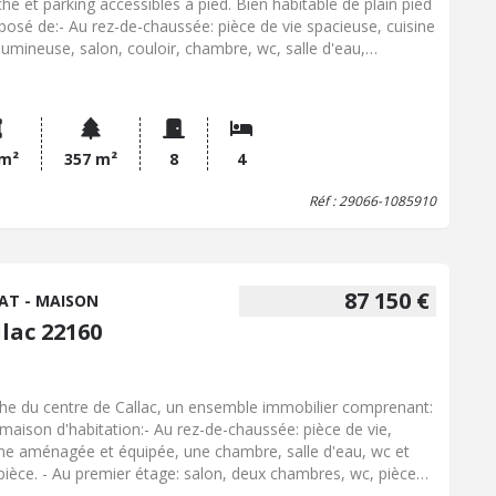
hé et parking accessibles à pied. Bien habitable de plain pied
osé de:- Au rez-de-chaussée: pièce de vie spacieuse, cuisine
 lumineuse, salon, couloir, chambre, wc, salle d'eau,
fferie/buanderie, remise. - A l'étage: couloir desservant trois
chambres, wc. Grenier. Cour. Grande dépendance. Jardin.
 m²
357 m²
8
4
Réf : 29066-1085910
87 150 €
AT - MAISON
lac 22160
he du centre de Callac, un ensemble immobilier comprenant:
maison d'habitation:- Au rez-de-chaussée: pièce de vie,
ine aménagée et équipée, une chambre, salle d'eau, wc et
pièce. - Au premier étage: salon, deux chambres, wc, pièce
un point d'eau, cuisine, salle de bains et terrasse. - Au