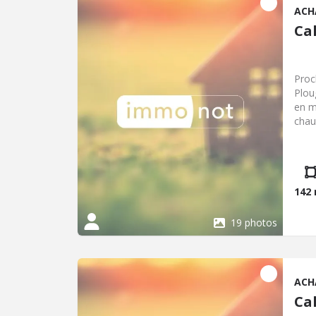
ACH
Cal
Proc
Plou
en m
chau
(che
l'ét
sol 
chauf
142
19 photos
ACH
Cal