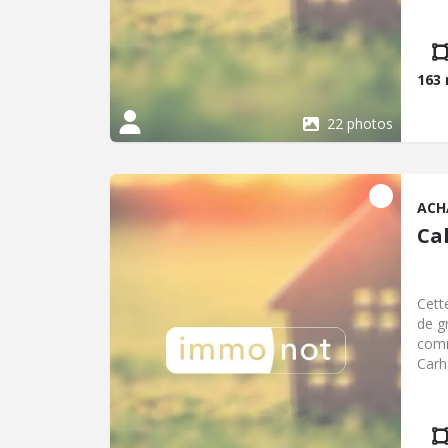
deux
atte
mezz
163
22 photos
ACH
Cal
Cett
de g
comm
Carh
rout
chau
lumi
l'éta