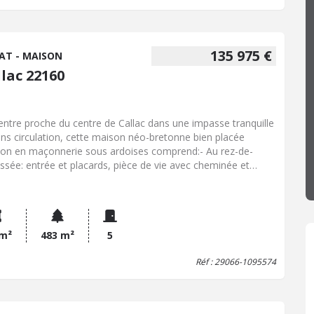
135 975 €
AT - MAISON
lac 22160
entre proche du centre de Callac dans une impasse tranquille
ans circulation, cette maison néo-bretonne bien placée
on en maçonnerie sous ardoises comprend:- Au rez-de-
ssée: entrée et placards, pièce de vie avec cheminée et
rt à bois, cuisine, véranda, couloir, chambre, wc, salle de
s. - A l'étage: deux chambres en enfilade, une chambre avec
lavabo, wc. Sous-sol complet. Jardin.
 m²
483 m²
5
Réf : 29066-1095574