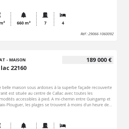
ième étage: chambre mansardée et grenier. Un hangar
nant en parpaings et tôles offrant un grand volume, avec une
anine . Un jardinet attenant et un autre non attenant.
 m²
660 m²
7
4
Réf : 29066-1060092
189 000 €
AT - MAISON
lac 22160
e belle maison sous ardoises à la superbe façade recouverte
ranit est située au centre de Callac avec toutes les
odités accessibles à pied. A mi-chemin entre Guingamp et
aix-Plouguer, les plages se trouvent à moins d'un heure de
e de ce bien.Il est composé comme suit: - Au rez-de-
ssée: entrée, cuisine ouverte sur un salon/séjour baigné de
ère, couloir, débarras, wc, salle de bains, chambre. - A
ge: palier, placards, wc, trois chambres, bureau, salle d'eau.