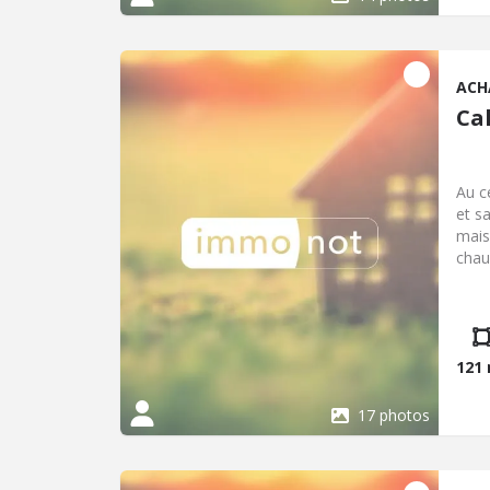
ACH
Cal
Au c
et s
mais
chau
inse
bain
121
17 photos