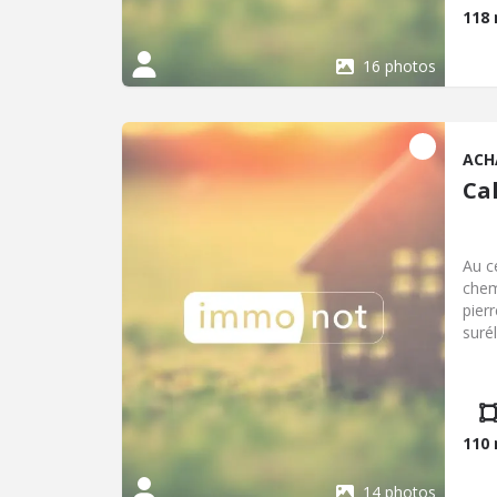
118
16 photos
ACH
Cal
Au c
chem
pier
surél
quatre ch
110
14 photos