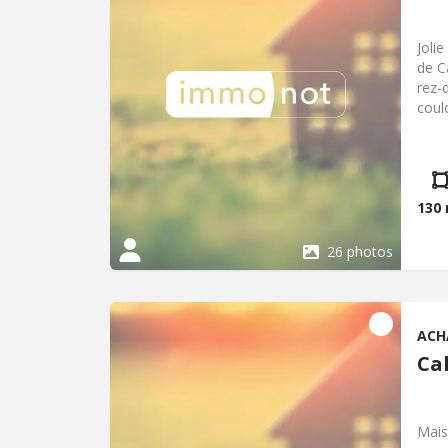
Joli
de C
rez-
coulo
l'ét
Sous 
Cour.
130
26 photos
ACH
Cal
Mais