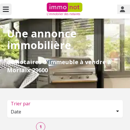
L'immobilier des notaires
Une annonce
immobilière
de notaires d'immeuble à vendre à
Morlaix 29600
Trier par
Date
1