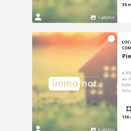
39 
1 photos
LOC
COM
Pi
A PI
au 1
bure
Euro
: 10
Info
disp
136
8 photos