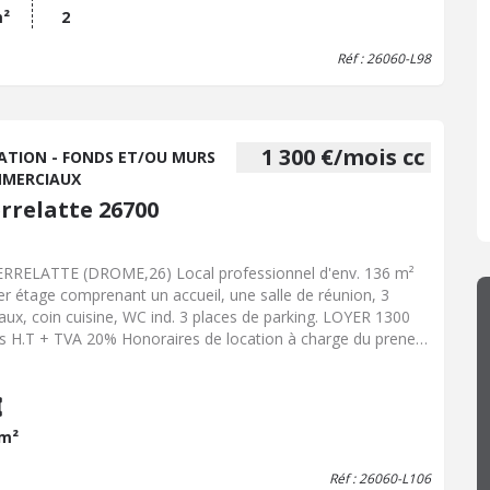
m²
2
Réf : 26060-L98
1 300 €/mois cc
ATION - FONDS ET/OU MURS
MERCIAUX
errelatte 26700
ERRELATTE (DROME,26) Local professionnel d'env. 136 m²
er étage comprenant un accueil, une salle de réunion, 3
aux, coin cuisine, WC ind. 3 places de parking. LOYER 1300
s H.T + TVA 20% Honoraires de location à charge du preneur
00 euros HT / Dépôt de garantie : 2600 euros Les
rmations sur les risques auxquels ce bien est exposé sont
onibles sur le site Géorisques.fr : www.georisques.gouv.fr.
 m²
Réf : 26060-L106