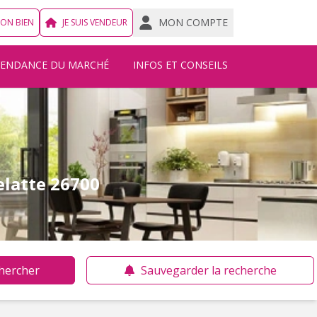
MON COMPTE
MON BIEN
JE SUIS VENDEUR
TENDANCE DU MARCHÉ
INFOS ET CONSEILS
elatte 26700
hercher
Sauvegarder la recherche