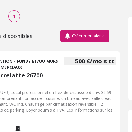
1
s disponibles
Créer mon alerte
500 €/mois cc
ATION - FONDS ET/OU MURS
MERCIAUX
errelatte 26700
UER, Local professionnel en Rez-de-chaussée d'env. 39.59
omprenant : un accueil, cuisine, un bureau avec salle d'eau
nant, WC Ind. Chauffage par climatisation réversible - 2
es de parking. Loyer soumis à TVA. Les Informations sur les
ues auxquels ce bien est exposé sont disponibles sur le site
isques.fr : www.georisques.gouv.fr