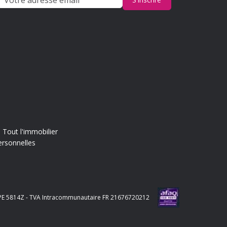
Tout l'immobilier
ersonnelles
e APE 5814Z - TVA Intracommunautaire FR 21676720212