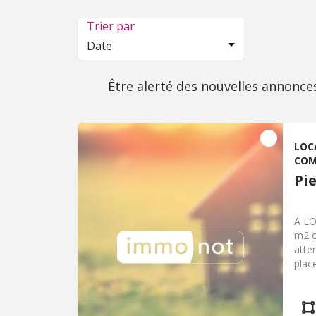
Trier par
Date
Être alerté des nouvelles annonce
LOC
COM
Pi
A LO
m2 c
atte
plac
risq
Géor