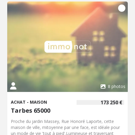
studios. Honoraires inclus de 5% TTC à la charge de
l'acquéreur. Prix hors honoraires 155 000 €. Classe
énergie E, Classe climat E Montant moyen estimé des
dépenses annuelles d'énergie pour un usage standard,
établi à partir des prix de l'énergie de l'année 2023 : entre
3420.00 et 4670.00 €. Les informations sur les risques
auxquels ce bien est exposé sont disponibles sur le site
Géorisques : georisques.gouv.fr.
8 photos
ACHAT - MAISON
173 250 €
Tarbes 65000
Proche du jardin Massey, Rue Honoré Laporte, cette
maison de ville, mitoyenne par une face, est idéale pour
un mode de vie 'tout à pied'.Lumineuse et traversant