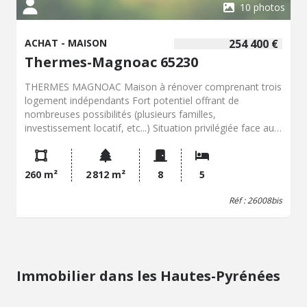
10 photos
ACHAT - MAISON
254 400 €
Thermes-Magnoac 65230
THERMES MAGNOAC Maison à rénover comprenant trois
logement indépendants Fort potentiel offrant de
nombreuses possibilités (plusieurs familles,
investissement locatif, etc...) Situation privilégiée face aux
Pyrénées Possibilité d'acheter une magnifique grange
et/ou diverses parcelles de terrain constructible, des
terres agricoles et des bois Contacter Didier GOYET Etude
260 m²
2 812 m²
8
5
de Maître Florence SILVESTRE de FERRON 20, Place de la
Promenade 31350 BOULOGNE SUR GESSE
Réf : 26008bis
Immobilier dans les Hautes-Pyrénées