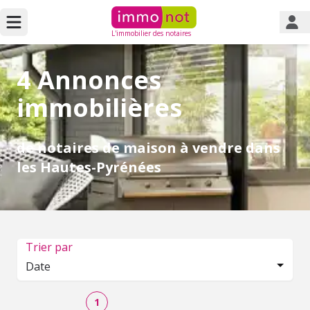
L'immobilier des notaires
4 Annonces
immobilières
de notaires de maison à vendre dans
les Hautes-Pyrénées
Trier par
Date
1