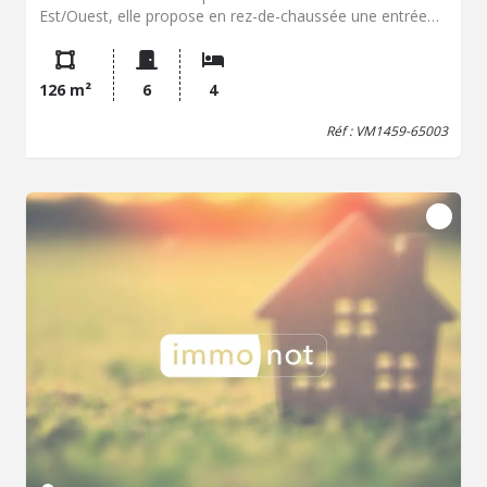
Est/Ouest, elle propose en rez-de-chaussée une entrée
avec placard, un dégagement, un grand séjour avec
cheminée, une cuisine aménagée ouverte avec espace
repas, une salle d'eau avec toilettes et un cellier.A l'étage,
126 m²
6
4
un palier dessert quatre chambres, une salle de bains et
des toilettes.Une cave et un jardinet avec terrasse et
Réf : VM1459-65003
store banne électrique complètent le bien.Le
stationnement dans la rue est libre et gratuit. Honoraires
inclus de 5% TTC à la charge de l'acquéreur. Prix hors
honoraires 165 000 €. Classe énergie D, Classe climat D
Montant moyen estimé des dépenses annuelles d'énergie
pour un usage standard, établi à partir des prix de
l'énergie de l'année 2021 : entre 1360.00 et 1870.00 €. Les
informations sur les risques auxquels ce bien est exposé
sont disponibles sur le site Géorisques :
georisques.gouv.fr.