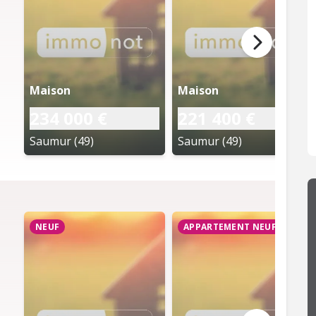
Maison
Maison
234 000 €
221 400 €
Saumur (49)
Saumur (49)
NEUF
APPARTEMENT NEUF