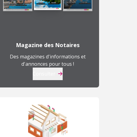
T
3
205 000 €
177 900 €
à
Magazine des Notaires
Angers (49)
Cholet (49)
A
Des magazines d'informations et
d'annonces pour tous !
Consulter