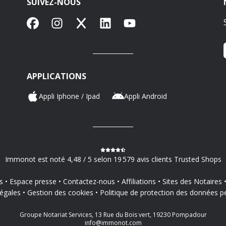
SUIVEZ-NOUS
Facebook
Instagram
X
LinkedIn
YouTube
APPLICATIONS
Appli Iphone / Ipad
Appli Android
Immonot est noté 4,48 / 5 selon 19 579 avis clients Trusted Shops
s
Espace presse
Contactez-nous
Affiliations
Sites des Notaires
égales
Gestion des cookies
Politique de protection des données p
Groupe Notariat Services, 13 Rue du Bois vert, 19230 Pompadour
info@immonot.com