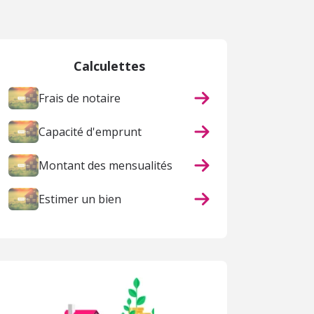
Calculettes
Frais de notaire
Capacité d'emprunt
Montant des mensualités
Estimer un bien
ACHAT
ACHAT