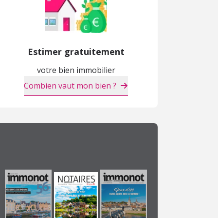
Estimer gratuitement
Appartement
Appartement
M
votre bien immobilier
127 200 €
148 400 €
3
Combien vaut mon bien ?
Angers (49)
Angers (49)
D
NEUF
NEUF