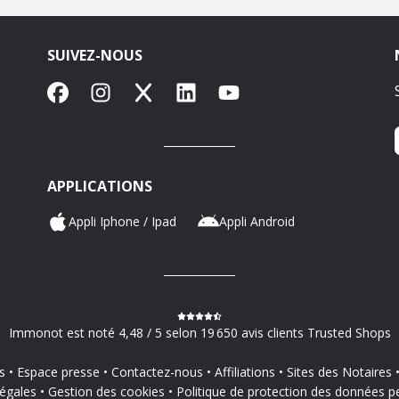
SUIVEZ-NOUS
Facebook
Instagram
X
LinkedIn
YouTube
APPLICATIONS
Appli Iphone / Ipad
Appli Android
Immonot est noté 4,48 / 5 selon 19 650 avis clients Trusted Shops
s
Espace presse
Contactez-nous
Affiliations
Sites des Notaires
égales
Gestion des cookies
Politique de protection des données p