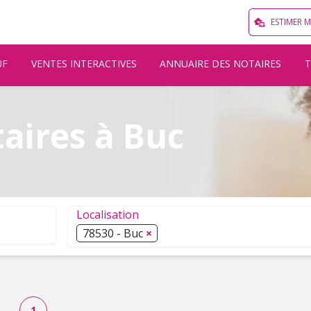
ESTIMER 
UF
VENTES INTERACTIVES
ANNUAIRE DES NOTAIRES
taires à Buc
Localisation
78530 - Buc
Sélection de localisation. Cliquez pour ouvrir 
1