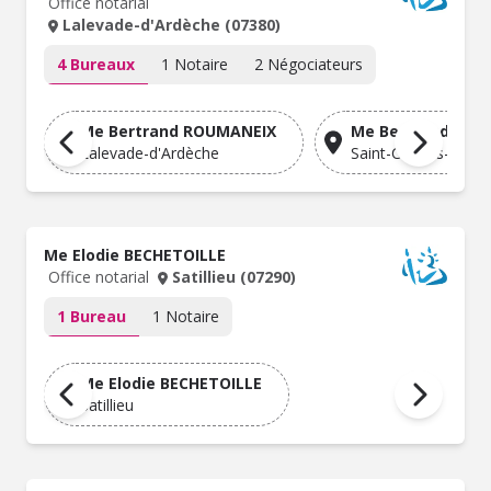
Office notarial
Lalevade-d'Ardèche (07380)
4 Bureaux
1 Notaire
2 Négociateurs
Me Bertrand ROUMANEIX
Me Bertrand ROU
Lalevade-d'Ardèche
Saint-Cirgues-en-
Me Elodie BECHETOILLE
Office notarial
Satillieu (07290)
1 Bureau
1 Notaire
Me Elodie BECHETOILLE
Satillieu