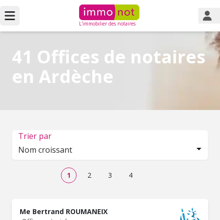
L'immobilier des notaires
41 Offices de notaires
en Ardèche
Trier par
Nom croissant
1
2
3
4
Me Bertrand ROUMANEIX