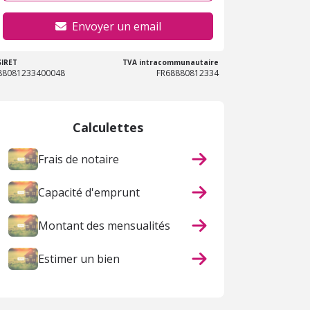
Envoyer un email
SIRET
TVA intracommunautaire
88081233400048
FR68880812334
Calculettes
Frais de notaire
Capacité d'emprunt
Montant des mensualités
Estimer un bien