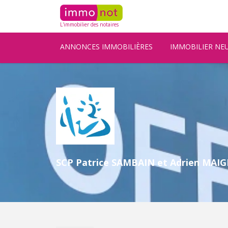
L'immobilier des notaires
ANNONCES IMMOBILIÈRES
IMMOBILIER NE
SCP Patrice SAMBAIN et Adrien MAIG