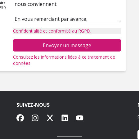
ire
250
Confidentialité et conformité au RGPD.
Envoyer un message
Consultez les informations liées à ce traitement de
données
SUIVEZ-NOUS
Facebook
Instagram
X
LinkedIn
YouTube