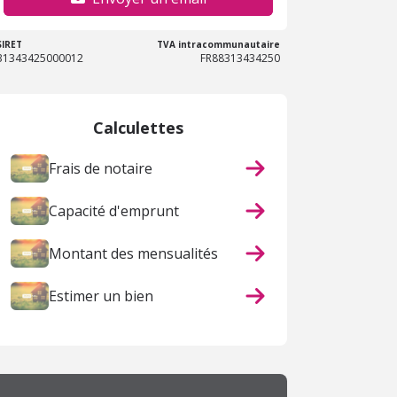
SIRET
TVA intracommunautaire
31343425000012
FR88313434250
Calculettes
Frais de notaire
Capacité d'emprunt
Montant des mensualités
Estimer un bien