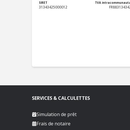
SIRET
TVA intracommunauta
31343425000012
FR88313434
SERVICES & CALCULETTES
Simulation de prêt
Frais de notaire