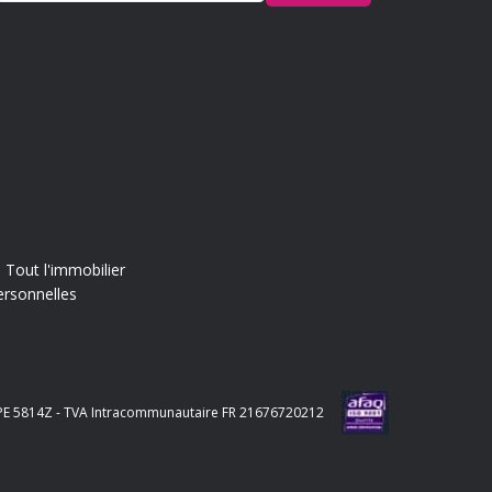
Tout l'immobilier
ersonnelles
e APE 5814Z - TVA Intracommunautaire FR 21676720212