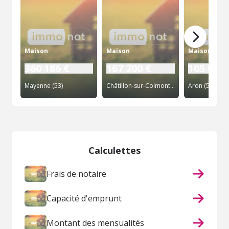
Maison
Maison
Maison
360 186 €
167 200 €
105 000 
Mayenne (53)
Châtillon-sur-Colmont (53)
Aron (53)
Calculettes
Frais de notaire
Capacité d'emprunt
Montant des mensualités