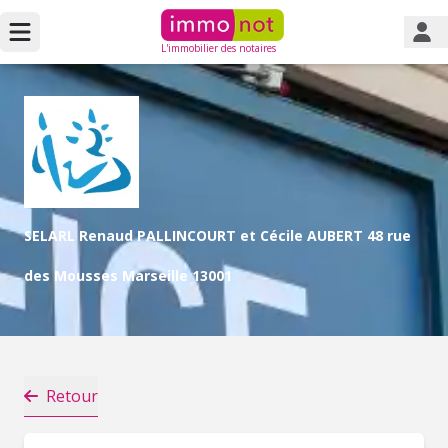
L'immobilier des notaires
SELARL Renaud PALLINCOURT et Cécile AUBERT 48 rue
des Mousses Marseille 13001
Retour