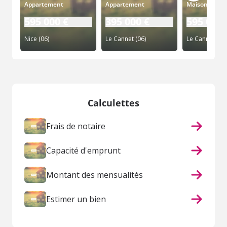
Appartement
Appartement
Maison
595 000 €
395 000 €
595 000 
Nice (06)
Le Cannet (06)
Le Cannet (06)
Calculettes
Frais de notaire
Capacité d'emprunt
Montant des mensualités
Estimer un bien