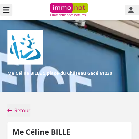
L'immobilier des notaires
Me Céline BILLE 5 place du Château Gacé 61230
Retour
Me Céline BILLE