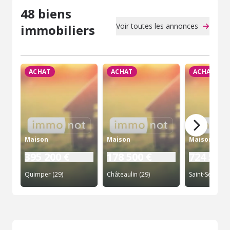
48 biens
Voir toutes les annonces
immobiliers
ACHAT
ACHAT
ACHAT
Maison
Maison
Maison
395 200 €
178 500 €
724 500 
Quimper (29)
Châteaulin (29)
Saint-Ségal (29