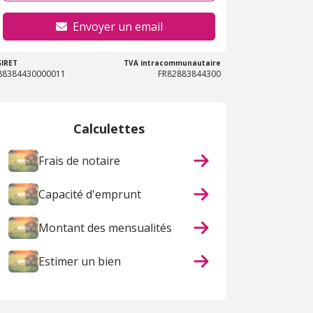
Envoyer un email
SIRET
TVA intracommunautaire
88384430000011
FR82883844300
Calculettes
Frais de notaire
Capacité d'emprunt
Montant des mensualités
Estimer un bien