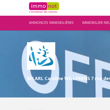
L'immobilier des notaires
ANNONCES IMMOBILIÈRES
IMMOBILIER NE
SELARL Caroline WILLEKENS 7 rue de