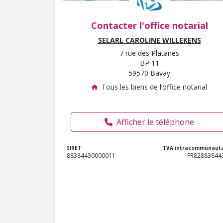
Contacter l'office notarial
SELARL CAROLINE WILLEKENS
7 rue des Platanes
BP 11
59570 Bavay
Tous les biens de l’office notarial
Afficher le téléphone
SIRET
TVA intracommunauta
88384430000011
FR82883844