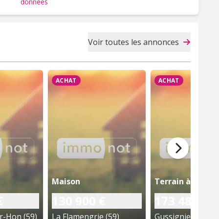
données
Voir toutes les annonces
ACHAT
ACHAT
Maison
Terrain à bâtir
€
130 900 €
173 480 €
r-Hon (59)
La Flamengrie (59)
Gussignies (59)