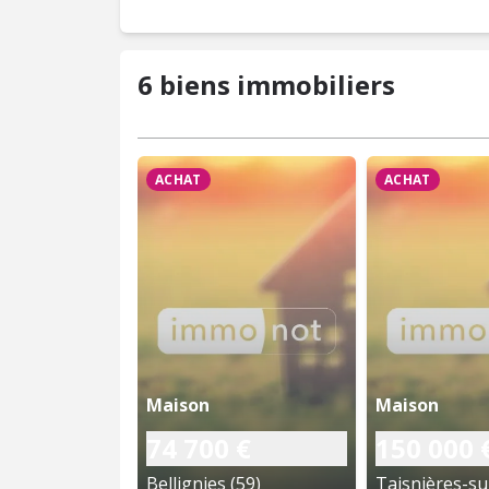
6 biens immobiliers
ACHAT
ACHAT
Maison
Maison
74 700 €
150 000 
Bellignies (59)
Taisnières-su