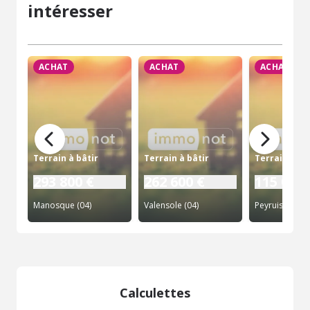
intéresser
ACHAT
ACHAT
ACHAT
Terrain à bâtir
Terrain à bâtir
Terrain à bâ
293 800 €
262 600 €
115 000 
Manosque (04)
Valensole (04)
Peyruis (04)
Calculettes