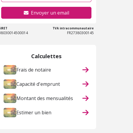
Envoyer un email
SIRET
TVA intracommunautaire
38030014500014
FR27380300145
Calculettes
Frais de notaire
Capacité d'emprunt
Montant des mensualités
Estimer un bien