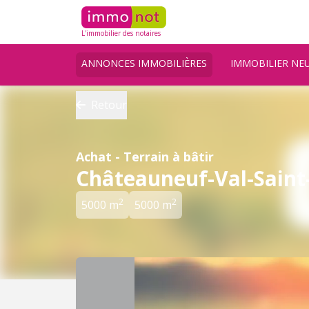
L'immobilier des notaires
ANNONCES IMMOBILIÈRES
IMMOBILIER NE
Retour
Achat - Terrain à bâtir
Châteauneuf-Val-Saint
2
2
5000 m
5000 m