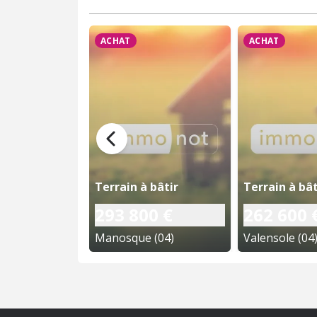
ACHAT
ACHAT
Terrain à bâtir
Terrain à bât
293 800 €
262 600 
Manosque (04)
Valensole (04