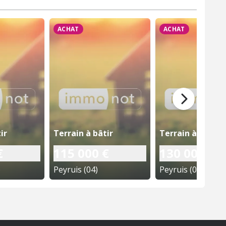
ACHAT
ACHAT
ir
Terrain à bâtir
Terrain à bâtir
€
115 000 €
130 000 €
)
Peyruis (04)
Peyruis (04)