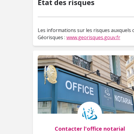
État des risques
Les informations sur les risques auxquels c
Géorisques :
www.georisques.gouv.fr
Contacter l'office notarial