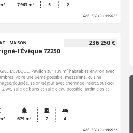
 m²
7 963 m²
5
2
Réf : 72012-1095627
236 250 €
AT - MAISON
rigné-l'Évêque 72250
GNE L'EVEQUE, Pavillon sur 139 m² habitables environ avec
ambres, voire une 6ème possible, mezzanine, cuisine
agée/équipée, salon/séjour avec cheminée insert.Sous-sol
, 2 wc, salle de bains et salle d'eau possible. Jardin clos et
ré.
 m²
679 m²
7
4
Réf : 72012-1086911