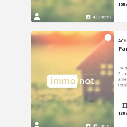
109
42 photos
ACH
Pa
PARI
5 ch
amén
total
arbo
139
45 photos