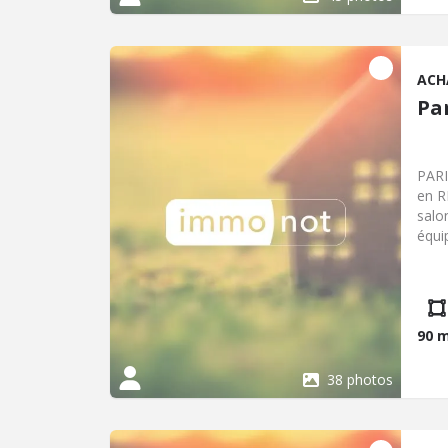
ACH
Pa
PARIGNE L'
en R
salo
équi
parti
90 
38 photos