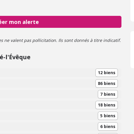
éer mon alerte
ne valent pas pollicitation. Ils sont donnés à titre indicatif.
é-l'Évêque
12 biens
86 biens
7 biens
18 biens
5 biens
6 biens