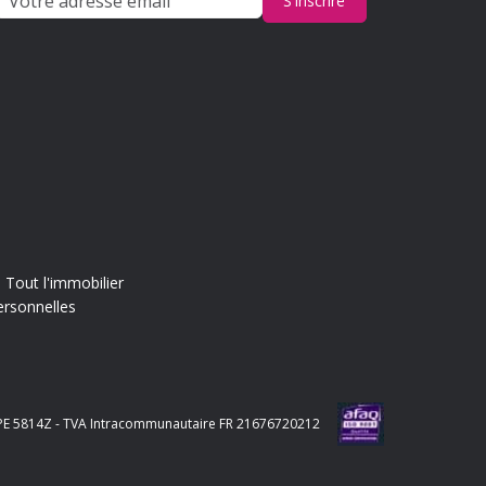
S'inscrire
Tout l'immobilier
ersonnelles
e APE 5814Z - TVA Intracommunautaire FR 21676720212