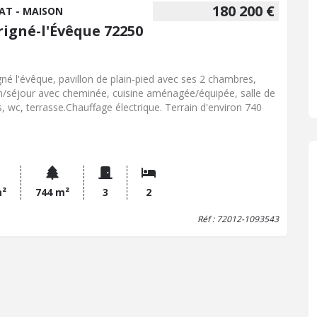
180 200 €
AT - MAISON
rigné-l'Évêque 72250
gné l'évêque, pavillon de plain-pied avec ses 2 chambres,
n/séjour avec cheminée, cuisine aménagée/équipée, salle de
s, wc, terrasse.Chauffage électrique. Terrain d'environ 740
m²
744 m²
3
2
Réf : 72012-1093543