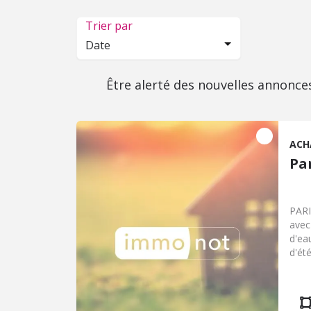
Trier par
Date
Être alerté des nouvelles annonce
ACH
Pa
PARIGN
avec
d'ea
d'ét
et te