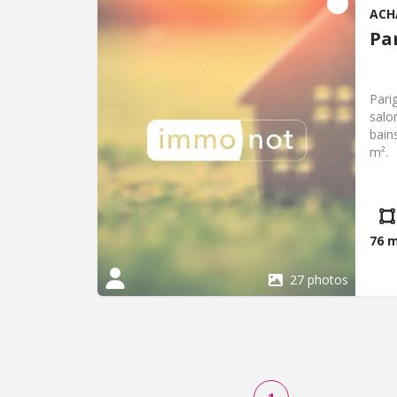
ACH
Pa
Pari
salo
bain
m².
76 
27 photos