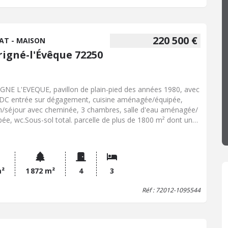
220 500 €
AT - MAISON
rigné-l'Évêque 72250
EVEQUE, pavillon de plain-pied des années 1980, avec
DC entrée sur dégagement, cuisine aménagée/équipée,
n/séjour avec cheminée, 3 chambres, salle d'eau aménagée/
pée, wc.Sous-sol total. parcelle de plus de 1800 m² dont une
e constructible.
m²
1 872 m²
4
3
Réf : 72012-1095544