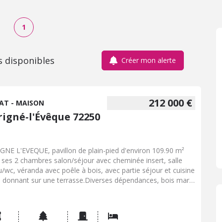
1
s disponibles
Créer mon alerte
212 000 €
AT - MAISON
rigné-l'Évêque 72250
E L'EVEQUE, pavillon de plain-pied d'environ 109.90 m²
 ses 2 chambres salon/séjour avec cheminée insert, salle
u/wc, véranda avec poêle à bois, avec partie séjour et cuisine
é donnant sur une terrasse.Diverses dépendances, bois mare
rrain. A lk'étage pièce et grenier.