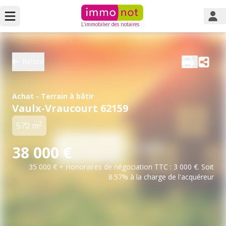
L'immobilier des notaires
Retour
Achat - Terrain à bâtir
Vaulx-Vraucourt 62159
2
570 m
38 000 €
35 000 € + Honoraires de négociation TTC : 3 000 €. Soit
8.57% à la charge de l'acquéreur