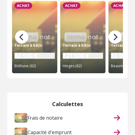
ACHAT
ACHAT
ACHAT
Terrain à bâtir
Terrain à bâtir
Terrain à bâ
62 500 €
127 500 €
33 000 €
Béthune (62)
Hinges (62)
Calculettes
Frais de notaire
Capacité d'emprunt