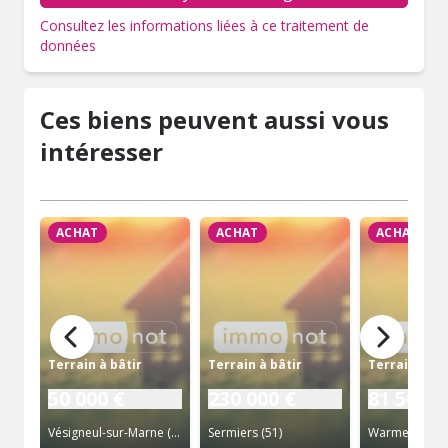
Consultez les informations liées à ce traitement de
données
Ces biens peuvent aussi vous
intéresser
ACHAT
ACHAT
ACHAT
Terrain à bâtir
Terrain à bâtir
Terrain à bâ
50 000 €
230 000 €
81 500 €
Vésigneul-sur-Marne (51)
Sermiers (51)
Warmeriville (