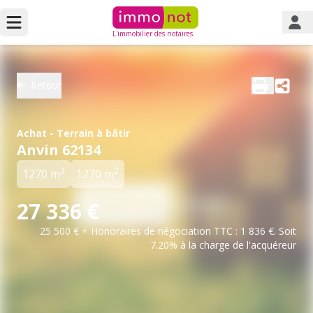
L'immobilier des notaires
Retour
Achat - Terrain à bâtir
Anvin 62134
2
2
1270 m
1270 m
27 336 €
25 500 € + Honoraires de négociation TTC : 1 836 €. Soit
7.20% à la charge de l'acquéreur