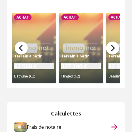
ACHAT
ACHAT
ACHAT
Terrain à bâtir
Terrain à bâtir
Terrain à bâ
62 500 €
127 500 €
33 000 €
Béthune (62)
Hinges (62)
Calculettes
Frais de notaire