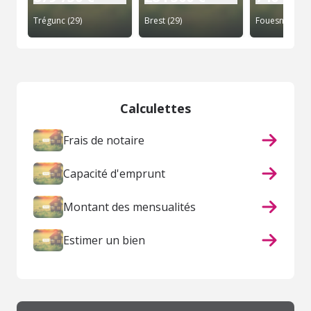
Trégunc (29)
Brest (29)
Fouesnant (29
Calculettes
Frais de notaire
Capacité d'emprunt
Montant des mensualités
Estimer un bien