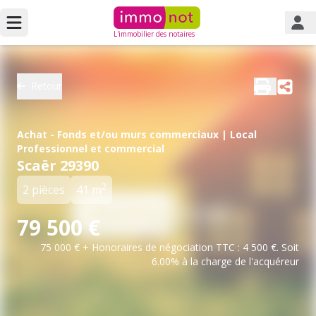
L'immobilier des notaires
Retour
Achat - Fonds et/ou murs commerciaux | Local
Professionnel et commercial
Scaër 29390
2
2 pièces
41 m
79 500 €
75 000 € + Honoraires de négociation TTC : 4 500 €. Soit
6.00% à la charge de l'acquéreur