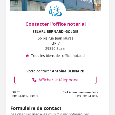
Contacter l'office notarial
SELARL BERNARD-GOLDIE
56 bis rue Jean Jaurès
BP 7
29390 Scaër
Tous les biens de l’office notarial
Votre contact :
Antoine BERNARD
Afficher le téléphone
SIRET
TVA intracommunautaire
88181403200010
FR05881814032
Formulaire de contact
Les champs marqués d'un
*
sont obligatoires