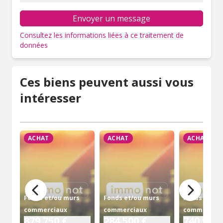
Envoyer un message
Consultez les informations liées à ce traitement de
données
Ces biens peuvent aussi vous
intéresser
ACHAT
ACHAT
ACHAT
Fonds et/ou murs
Fonds et/ou murs
Fonds et/ou
commerciaux
commerciaux
commerciau
879 750 €
284 500 €
740 950 