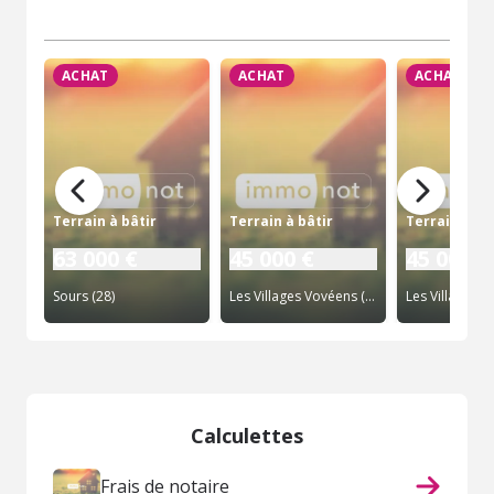
ACHAT
ACHAT
ACHAT
Terrain à bâtir
Terrain à bâtir
Terrain à bâ
63 000 €
45 000 €
45 000 €
Sours (28)
Les Villages Vovéens (28)
Calculettes
Frais de notaire