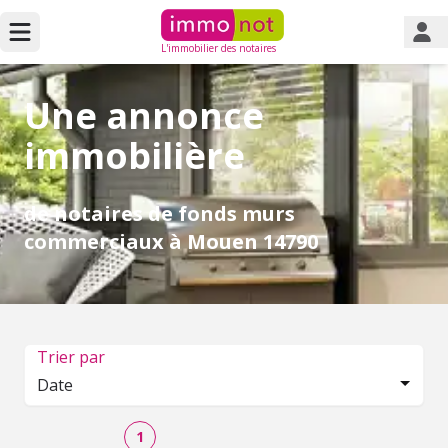
L'immobilier des notaires
Une annonce
immobilière
de notaires de fonds murs
commerciaux à Mouen 14790
Trier par
Date
1