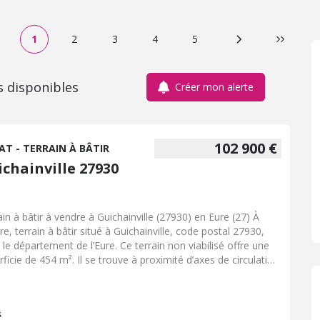
1
2
3
4
5
Page suivante
Dernière
s disponibles
Créer mon alerte
102 900 €
AT - TERRAIN À BÂTIR
ichainville 27930
ain à bâtir à vendre à Guichainville (27930) en Eure (27) À
re, terrain à bâtir situé à Guichainville, code postal 27930,
 le département de l’Eure. Ce terrain non viabilisé offre une
rficie de 454 m². Il se trouve à proximité d’axes de circulation
ervant Évreux et les communes avoisinantes. La parcelle est
ssible depuis une voirie communale. Les réseaux de voirie,
u, d’électricité et d’assainissement sont situés en bordure de
riété. Le terrain bénéficie d’un emplacement permettant