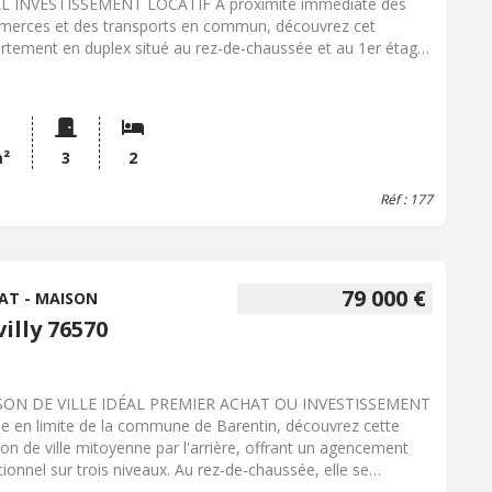
L INVESTISSEMENT LOCATIF À proximité immédiate des
erces et des transports en commun, découvrez cet
rtement en duplex situé au rez-de-chaussée et au 1er étage
âtiment. Le rez-de-chaussée comprend un séjour, une
bre, une cuisine avec placard, un dégagement ainsi qu'un
lier desservant l'étage. Au 1er étage, vous trouverez une
nde chambre avec placard, une salle d'eau avec WC, un
gement et un espace de rangement. Des travaux de
m²
3
2
aîchissement sont à prévoir, offrant la possibilité de remettre
Réf : 177
ogement au goût du jour.
79 000 €
AT - MAISON
illy 76570
SON DE VILLE IDÉAL PREMIER ACHAT OU INVESTISSEMENT
ée en limite de la commune de Barentin, découvrez cette
on de ville mitoyenne par l'arrière, offrant un agencement
tionnel sur trois niveaux. Au rez-de-chaussée, elle se
ose d'une agréable pièce de vie avec cuisine aménagée et