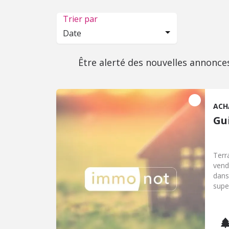
Trier par
Date
Être alerté des nouvelles annonce
ACH
Gu
Terr
vend
dans
supe
dess
acce
d’ea
prop