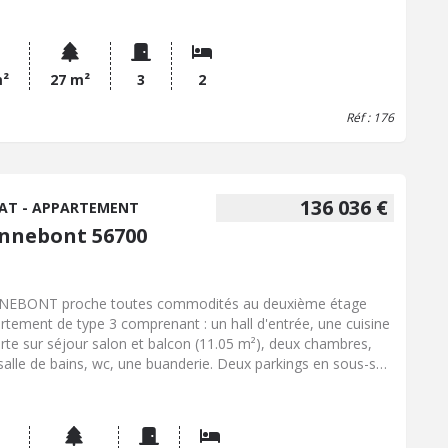
pée. Au premier étage, un palier dessert une chambre ainsi
n WC indépendant. Le deuxième étage accueille une seconde
bre et une salle de bains. Une cave vient compléter
semble et offre un espace de rangement supplémentaire. Des
m²
27 m²
3
2
aux de rafraîchissement sont à prévoir, laissant la possibilité
Réf : 176
futurs occupants de personnaliser le bien selon leurs envies.
maison idéale pour un premier achat ou un investissement
tif, à proximité immédiate de Barentin.
136 036 €
AT - APPARTEMENT
nnebont 56700
EBONT proche toutes commodités au deuxième étage
rtement de type 3 comprenant : un hall d'entrée, une cuisine
rte sur séjour salon et balcon (11.05 m²), deux chambres,
salle de bains, wc, une buanderie. Deux parkings en sous-sol,
n en extérieur. (locataire en place). chauff élec, charges 150
s/mois