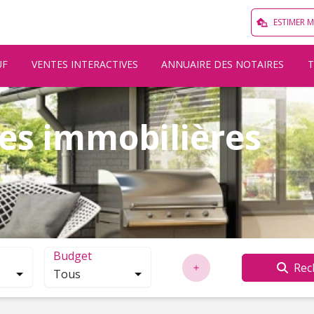
ESTIMER 
UF
VENTES INTERACTIVES
ANNUAIRE DES NOTAIRES
es immobilières
Budget
Rec
Tous
localisation. Cliquez pour ouvrir la modale de recherche.