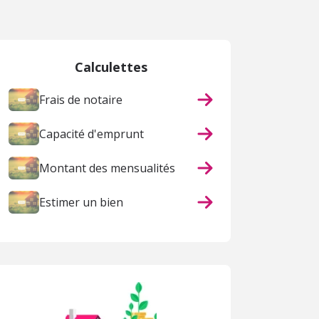
 page
Calculettes
Frais de notaire
Capacité d'emprunt
Montant des mensualités
Estimer un bien