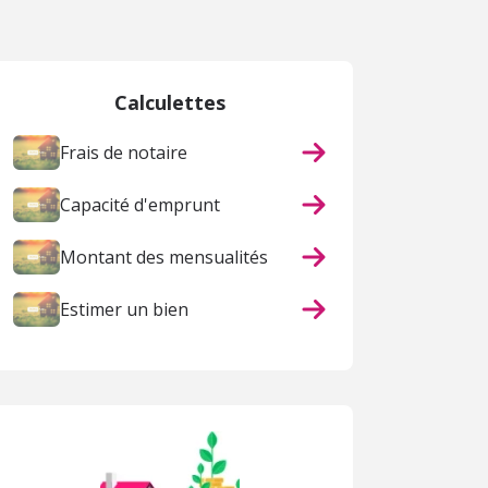
 page
Calculettes
Frais de notaire
Capacité d'emprunt
Montant des mensualités
Estimer un bien