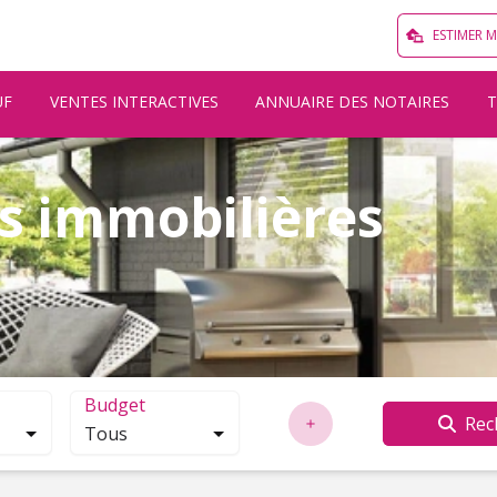
ESTIMER 
UF
VENTES INTERACTIVES
ANNUAIRE DES NOTAIRES
s immobilières
Budget
Rec
Tous
localisation. Cliquez pour ouvrir la modale de recherche.