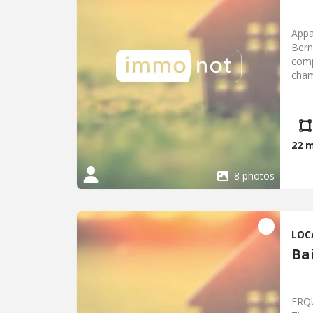
Appa
Bern
comp
cham
disp
22 
8 photos
LOC
Bai
ERQU