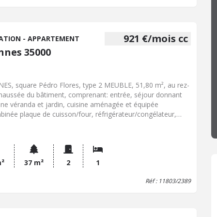
921 €/mois cc
ATION - APPARTEMENT
nnes 35000
ES, square Pédro Flores, type 2 MEUBLE, 51,80 m², au rez-
haussée du bâtiment, comprenant: entrée, séjour donnant
une véranda et jardin, cuisine aménagée et équipée
binée plaque de cuisson/four, réfrigérateur/congélateur,
o-onde), une chambre, dressing, salle de bains, wc. Jardin
e superficie d'environ 37m². Garage en sous-sol. Loyer
uel: 850 euros. Charge mensuelles: 71 euros (entretien
dière et ordures ménagères compris). Dépôt de garantie:
 euros. Frais: 676 euros TTC dont 156 euros d'état des lieux
m²
37 m²
2
1
trée (honoraires charge locataire). Libre le 16 seeptembre
Réf : 11803/2389
6