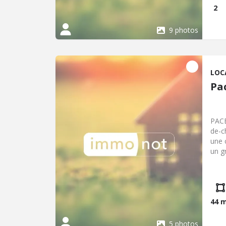
2
9 photos
LOC
Pa
PACE
de-c
une 
un g
mens
aran
des 
2026
44 
5 photos