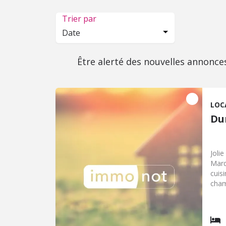
Trier par
Date
Être alerté des nouvelles annonce
LOC
Du
Joli
Mard
cuis
cham
mezz
Cett
sept