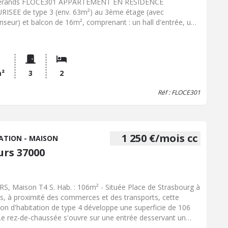
serands FLOCE301 APPARTEMENT EN RESIDENCE
RISEE de type 3 (env. 63m²) au 3ème étage (avec
nseur) et balcon de 16m², comprenant : un hall d'entrée, un
un séjour avec coin cuisine meublée et équipée (hotte
rante, plaque de cuisson et four), deux chambres et une salle
ains (lavabo et baignoire avec paroi de douche) ELEMENTS
UIPEMENT : Eau courante froide et chaude, électricité,
ffage électrique En outre : une place de parking DPE : En
m²
3
2
s Loyer hors charges : 715 EUR / mois + charges : 85
Réf : FLOCE301
mois (comprenant la consommation d'eau par décompteur,
etien et électricité des parties communes) Honoraires
onnés à 8EUR/m² : 504EUR (bail, visite et constitution de
ier)
1 250 €/mois cc
ATION - MAISON
urs 37000
S, Maison T4 S. Hab. : 106m² - Située Place de Strasbourg à
s, à proximité des commerces et des transports, cette
on d'habitation de type 4 développe une superficie de 106
Le rez-de-chaussée s'ouvre sur une entrée desservant un
n, une salle à manger, un WC indépendant ainsi qu'une