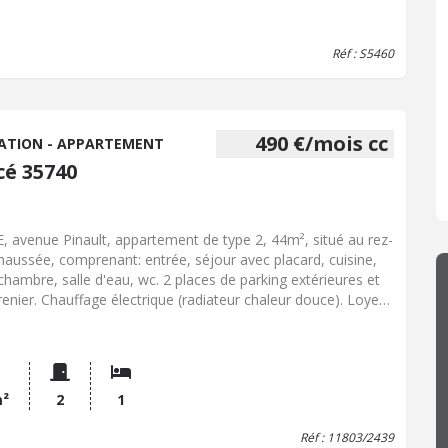
Réf : S5460
490 €/mois cc
ATION - APPARTEMENT
cé 35740
, avenue Pinault, appartement de type 2, 44m², situé au rez-
haussée, comprenant: entrée, séjour avec placard, cuisine,
chambre, salle d'eau, wc. 2 places de parking extérieures et
renier. Chauffage électrique (radiateur chaleur douce). Loyer
uel: 450 euros. Charges mensuelles: 40 euros. Dépôt de
tie: 450 euros. Frais: 554,81 euros TTC dont 132 euros d'état
lieux d'entrée (honoraires charge locataire). Libre le 28 aout
.
m²
2
1
Réf : 11803/2439