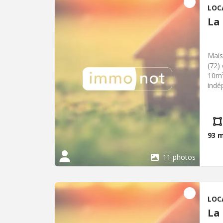
LOC
La
Mais
(72)
10m²
indé
de s
l'ég
Loye
ordu
93 
11 photos
LOC
La