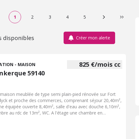
1
2
3
4
5
Page suivante
Dernière
s disponibles
Créer mon alerte
825 €/mois cc
ATION - MAISON
nkerque 59140
e maison meublée de type semi plain-pied rénovée sur Fort
yck et proche des commerces, comprenant séjour 20,40m²,
ine équipée ouverte 8,40m², salle d'eau avec douche 6,10m²,
bre au rdc de 13m², WC. A l'étage une chambre en
anine. Cour et place de parking. Le chauffage est électrique.
e maison peut-être louée non meublée. Disponible au 1er
embre 2026