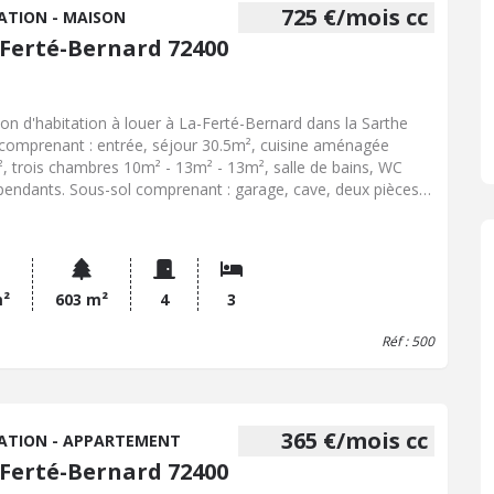
725 €/mois cc
ATION - MAISON
 Ferté-Bernard 72400
on d'habitation à louer à La-Ferté-Bernard dans la Sarthe
 comprenant : entrée, séjour 30.5m², cuisine aménagée
, trois chambres 10m² - 13m² - 13m², salle de bains, WC
pendants. Sous-sol comprenant : garage, cave, deux pièces
tockage. Terrain clos de 603m². Double vitrage PVC, tout à
out, chauffage gaz de ville. Logement disponible mi octobre.
r 700EUR Charges 25 EUR correspondant à l'enlèvement des
res ménagères.
m²
603 m²
4
3
Réf : 500
365 €/mois cc
ATION - APPARTEMENT
 Ferté-Bernard 72400