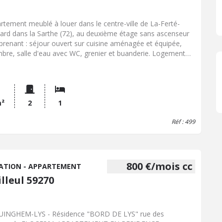
rtement meublé à louer dans le centre-ville de La-Ferté-
ard dans la Sarthe (72), au deuxième étage sans ascenseur
renant : séjour ouvert sur cuisine aménagée et équipée,
bre, salle d'eau avec WC, grenier et buanderie. Logement
onible mi septembre Loyer : 365EUR
m²
2
1
Réf : 499
800 €/mois cc
ATION - APPARTEMENT
lleul 59270
INGHEM-LYS - Résidence "BORD DE LYS" rue des