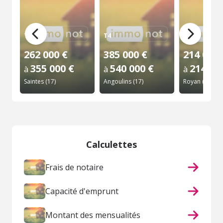
T2
T4
T2
262 000 €
385 000 €
214 000 
355 000 €
540 000 €
214 00
à
à
à
Saintes (17)
Angoulins (17)
Royan (17)
Calculettes
Frais de notaire
Capacité d'emprunt
Montant des mensualités