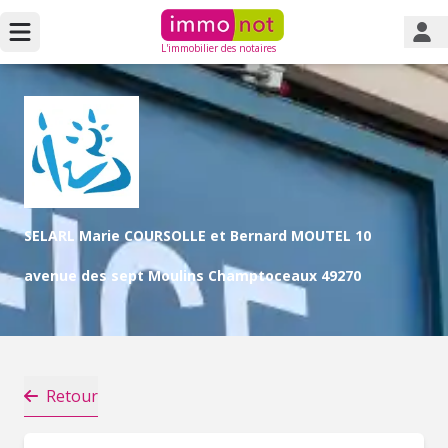
L'immobilier des notaires
SELARL Marie COURSOLLE et Bernard MOUTEL 10
avenue des sept Moulins Champtoceaux 49270
Retour