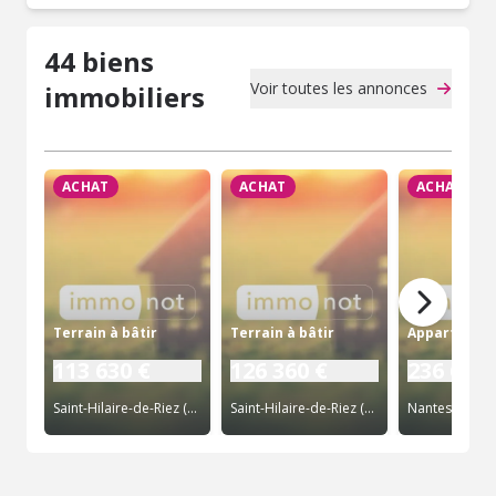
44 biens
Voir toutes les annonces
immobiliers
ACHAT
ACHAT
ACHAT
Terrain à bâtir
Terrain à bâtir
Appartemen
113 630 €
126 360 €
236 600 
Saint-Hilaire-de-Riez (85)
Saint-Hilaire-de-Riez (85)
Nantes (44)