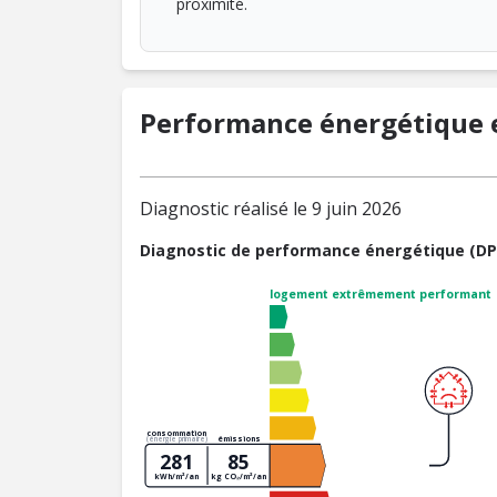
proximité.
Performance énergétique e
Diagnostic réalisé le 9 juin 2026
Diagnostic de performance énergétique (DP
logement extrêmement performant
consommation
émissions
(énergie primaire)
281
85
kWh/m²/an
kg CO₂/m²/an