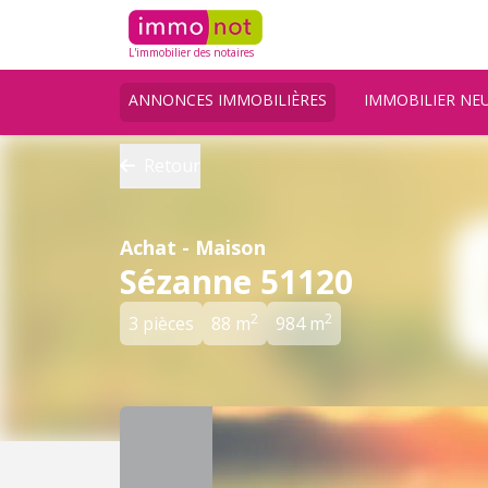
L'immobilier des notaires
ANNONCES IMMOBILIÈRES
IMMOBILIER NE
Retour
Achat - Maison
Sézanne 51120
2
2
3 pièces
88 m
984 m