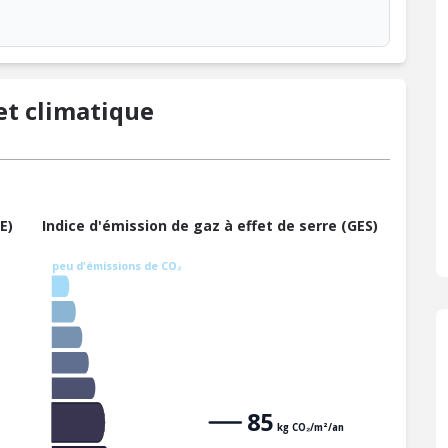
t climatique
E)
Indice d'émission de gaz à effet de serre (GES)
peu d'émissions de CO₂
85
kg CO₂/m²/an