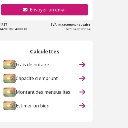
Envoyer un email
SIRET
TVA intracommunautaire
34281861400030
FR65342818614
Calculettes
Frais de notaire
Capacité d'emprunt
Montant des mensualités
Estimer un bien