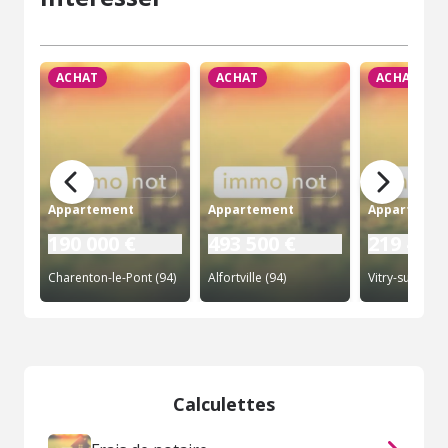
ACHAT
ACHAT
ACHAT
Appartement
Appartement
Appartemen
190 000 €
493 500 €
219 450 
Charenton-le-Pont (94)
Alfortville (94)
Vitry-sur-Seine
Calculettes