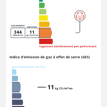
consommation
émissions
(énergie primaire)
344
11
kWh/m²/an
kg CO₂/m²/an
logement extrêmement peu performant
Indice d'émission de gaz à effet de serre (GES)
peu d'émissions de CO₂
11
kg CO₂/m²/an