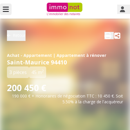
L'immobilier des notaires
Retour
Achat - Appartement | Appartement à rénover
Saint-Maurice 94410
2
3 pièces
45 m
200 450 €
190 000 € + Honoraires de négociation TTC : 10 450 €. Soit
5.50% à la charge de l'acquéreur