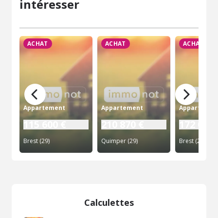
intéresser
ACHAT
ACHAT
ACHAT
Appartement
Appartement
Appartemen
115 600 €
210 870 €
172 025 
Brest (29)
Quimper (29)
Brest (29)
Calculettes