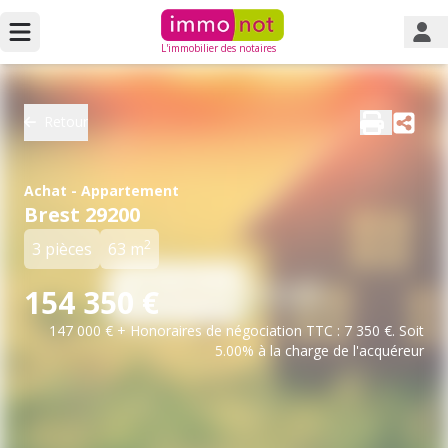
L'immobilier des notaires
Retour
Achat - Appartement
Brest 29200
2
3 pièces
63 m
154 350 €
147 000 € + Honoraires de négociation TTC : 7 350 €. Soit
5.00% à la charge de l'acquéreur