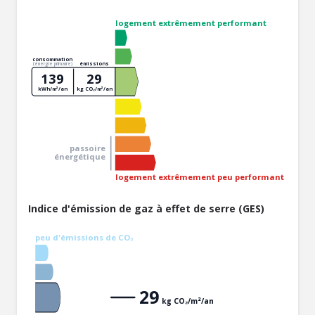
logement extrêmement performant
consommation
émissions
(énergie primaire)
139
29
kWh/m²/an
kg CO₂/m²/an
passoire
énergétique
logement extrêmement peu performant
Indice d'émission de gaz à effet de serre (GES)
peu d'émissions de CO₂
29
kg CO₂/m²/an