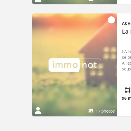
ACH
La
LA B
séjo
A l'
sous
gaz 
96 
17 photos