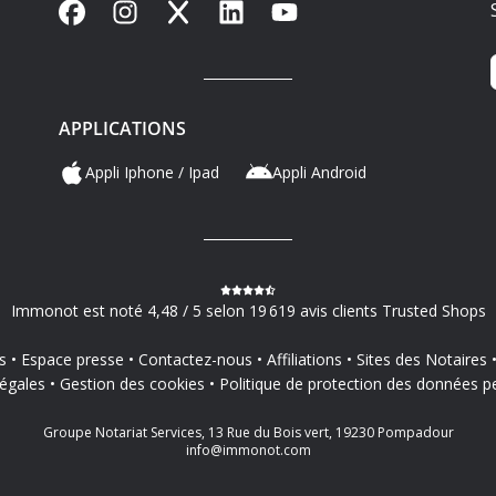
Facebook
Instagram
X
LinkedIn
YouTube
APPLICATIONS
Appli Iphone / Ipad
Appli Android
Immonot est noté 4,48 / 5 selon 19 619 avis clients Trusted Shops
s
Espace presse
Contactez-nous
Affiliations
Sites des Notaires
égales
Gestion des cookies
Politique de protection des données p
Groupe Notariat Services, 13 Rue du Bois vert, 19230 Pompadour
info@immonot.com