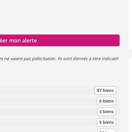
éer mon alerte
ne valent pas pollicitation. Ils sont donnés à titre indicatif.
87 biens
6 biens
3 biens
5 biens