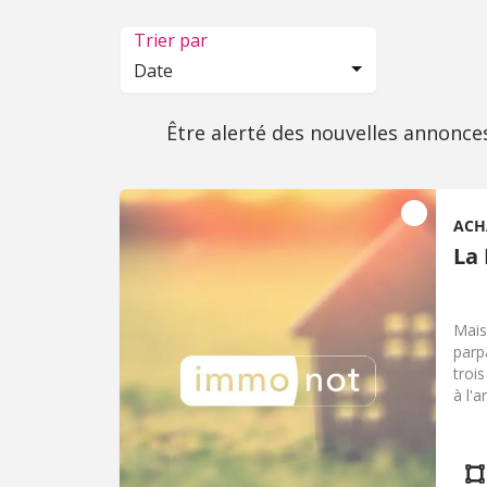
Trier par
Date
Être alerté des nouvelles annonce
ACH
La
Mais
parp
troi
à l'