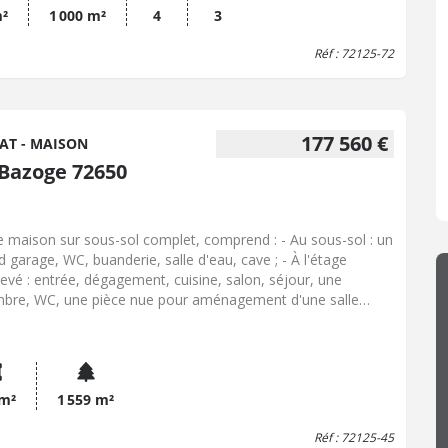
m²
1 000 m²
4
3
Réf : 72125-72
177 560 €
AT - MAISON
 Bazoge 72650
e maison sur sous-sol complet, comprend : - Au sous-sol : un
d garage, WC, buanderie, salle d'eau, cave ; - À l'étage
levé : entrée, dégagement, cuisine, salon, séjour, une
bre, WC, une pièce nue pour aménagement d'une salle
u ; - À l'étage sous combles : palier, deux chambres à
ager, débarras. Terrain autour. La maison est idéalement
ée proche du bourg et nécessite une rénovation complète
revêtements de sols, l'électricité, le chauffage central, une
e de la plomberie...).
 m²
1 559 m²
Réf : 72125-45