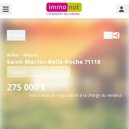
L'immobilier des notaires
Retour
Achat - Maison
Saint-Martin-Belle-Roche 71118
2
2
6 pièces
137 m
3670 m
275 000 €
Honoraires de négociation à la charge du vendeur