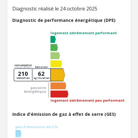
Diagnostic réalisé le 24 octobre 2025
Diagnostic de performance énergétique (DPE)
logement extrêmement performant
consommation
émissions
(énergie primaire)
210
62
kWh/m²/an
kg CO₂/m²/an
passoire
énergétique
logement extrêmement peu performant
Indice d'émission de gaz à effet de serre (GES)
peu d'émissions de CO₂