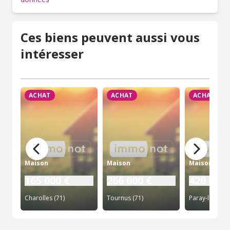
Ces biens peuvent aussi vous
intéresser
ACHAT
ACHAT
ACHAT
Maison
Maison
Maison
165 000 €
266 000 €
420 000 
Charolles (71)
Tournus (71)
Paray-le-Monia