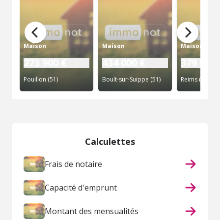
Maison
Maison
Maison
273 900 €
434 000 €
379 980 
Pouillon (51)
Boult-sur-Suippe (51)
Reims (51)
Calculettes
Frais de notaire
Capacité d'emprunt
Montant des mensualités