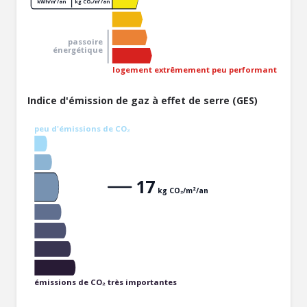
kWh/m²/an
kg CO₂/m²/an
passoire
énergétique
logement extrêmement peu performant
Indice d'émission de gaz à effet de serre (GES)
peu d'émissions de CO₂
17
kg CO₂/m²/an
émissions de CO₂ très importantes