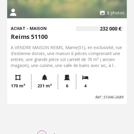
8 photos
ACHAT - MAISON
232 000 €
Reims 51100
A VENDRE MAISON REIMS, Marne(51), en exclusivité, rue
d'estienne dorves, une maison 6 pièces comprenant une
entrée, une grande pièce sol carrelé de 70 m² ( ancien
magasin), une cuisine, une salle de bains avec wc, à l
'étage 4 chambres, un grenier, une remise sur l 'arrière,
un préau pour véhicule, une cave,un jardinet. Chauffage
au gaz. Travaux à prévoir : salle de bains, cuisine,
170 m²
231 m²
6
4
électricité. Classe energie : E.
Réf : 51046-2689