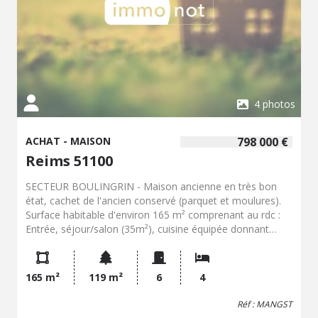
4 photos
ACHAT - MAISON
798 000 €
Reims 51100
SECTEUR BOULINGRIN - Maison ancienne en très bon
état, cachet de l'ancien conservé (parquet et moulures).
Surface habitable d'environ 165 m² comprenant au rdc :
Entrée, séjour/salon (35m²), cuisine équipée donnant
accès sur très jolie cour arborée. A l'étage : deux grandes
chambres, SDB et wc. Au second : Deux chambres, SDD,
lingerie et wc. Au dernier : Grenier isolé avec velux
165 m²
119 m²
6
4
(possibilité chambre). Cave. Chauffage gaz. Possibilité
achat box dans résidence voisine. ENSEMBLE TRES
Réf : MANGST
AGREABLE. Honoraire charge vendeur - Classe Energie : D