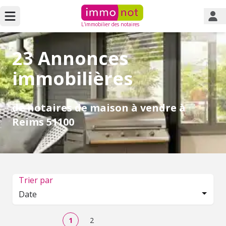
L'immobilier des notaires
23 Annonces
immobilières
de notaires de maison à vendre à
Reims 51100
Trier par
Date
1
2