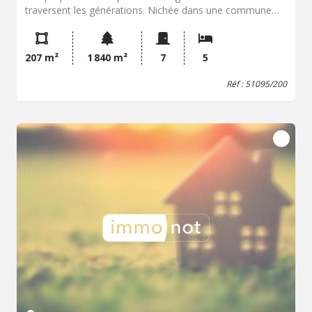
traversent les générations. Nichée dans une commune
particulièrement recherchée de la Montagne de Reims,
réputée pour son cadre de vie, ses commerces, ses
écoles, ses services et sa proximité immédiate avec
207 m²
1 840 m²
7
5
Reims et les prestigieux vignobles champenois, cette
remarquable maison de maître séduira les amateurs de
Réf : 51095/200
demeures de caractère en quête d'un bien rare. Derrière
sa façade pleine de charme se dévoilent près de 205 m²
habitables, offrant des volumes généreux et une
distribution familiale. Dès l'entrée, le cachet de l'ancien
s'impose : vastes pièces de réception baignées de
lumière, salon de caractère, grande cuisine indépendante,
bureau au rez-de-chaussée et superbe véranda ouverte
sur le parc arboré, véritable invitation à la détente. À
l'étage, un large palier dessert quatre belles chambres,
dont deux disposent de leur salle d'eau privative, offrant
confort et intimité. Un vaste grenier d'environ 100 m²,
entièrement aménageable, laisse entrevoir de
nombreuses possibilités d'agrandissement ou de création
d'espaces supplémentaires. La propriété s'articule autour
d'une élégante cour intérieure permettant de stationner
plusieurs véhicules et donnant accès au garage ainsi qu'à