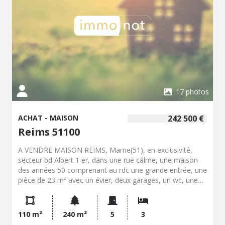
17 photos
ACHAT - MAISON
242 500 €
Reims 51100
A VENDRE MAISON REIMS, Marne(51), en exclusivité,
secteur bd Albert 1 er, dans une rue calme, une maison
des années 50 comprenant au rdc une grande entrée, une
pièce de 23 m² avec un évier, deux garages, un wc, une
chaufferie, un atelier, à l 'étage un palier distribuant un wc,
un séjour salon de 35 m², un coin cuisine, une chambre,
une salle de bains, deux chambres en enfilade. un jardin
110 m²
240 m²
5
3
sur l 'arrière. Chauffage central au gaz. Classe énergie : F.