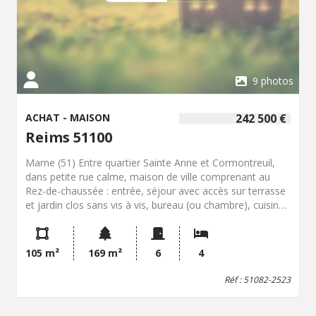
03.26.08.28.28
9 photos
ACHAT - MAISON
242 500 €
Reims 51100
Marne (51) Entre quartier Sainte Anne et Cormontreuil,
dans petite rue calme, maison de ville comprenant au
Rez-de-chaussée : entrée, séjour avec accès sur terrasse
et jardin clos sans vis à vis, bureau (ou chambre), cuisine
équipée contemporaine, WC, salle de douche; Au 1-er
étage, palier de dégagement desservant 3 chambres.
Chauffage individuel gaz, terrasse couverte, huisseries
105 m²
169 m²
6
4
double vitrage. Prix : 242 500 € Honoraires de négociation
à la charge des vendeurs.
Réf : 51082-2523