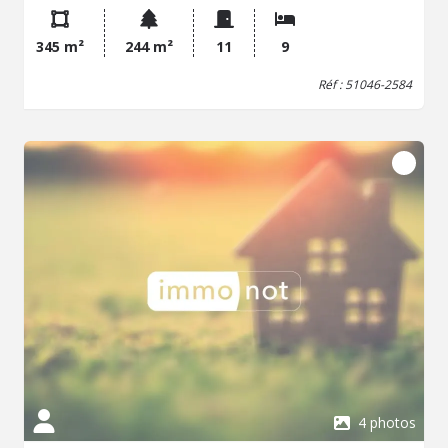
de 43 m2, une salle à manger de 33 m², une cuisine de 15
m2 équipée, grand wc, à l 'étage un large palier
345 m²
244 m²
11
9
distribuant 5 chambres, 3 salles de bains, une lingerie, un
dressing, un wc, au 2 ème étage un palier distribuant 4
Réf : 51046-2584
chambres, une salle de bains, un wc, une cuisine, un
grenier aménageable de 44 m². Une cave sous toute la
maison. un grand garage, un jardin . Chauffage central au
fuel. Classe énergie : E.
4 photos