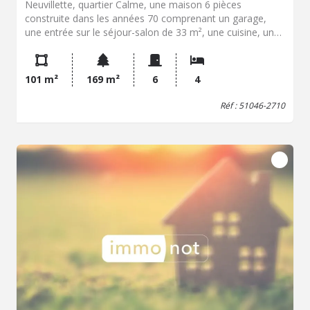
Neuvillette, quartier Calme, une maison 6 pièces
construite dans les années 70 comprenant un garage,
une entrée sur le séjour-salon de 33 m², une cuisine, un
wc, une salle de bains, à l 'étage un palier disribuant 4
chambres, un débarras. un jardin sur l 'arrière. Chauffage
central au gaz. Fenêtres en pvc double vitrage. Classe
101 m²
169 m²
6
4
énergie : E. Les informations sur les risques auxquels ce
bien est exposé sont disponibles sur le site Géorisques :
Réf : 51046-2710
www.georisques.gouv.fr.