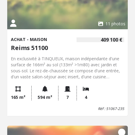
bien. Aucun travaux à prévoir. Une propriété rare sur le
secteur, offrant un cadre de vie privilégié entre ville et
nature, où chaque détail a été pensé pour conjuguer
confort, élégance et sérénité.
11 photos
ACHAT - MAISON
409 100 €
Reims 51100
En exclusivité à TINQUEUX, maison indépendante d'une
surface de 166m² au sol (133m² >1m80) avec jardin et
sous-sol. Le rez-de-chaussée se compose d'une entrée,
d'un vaste salon-séjour avec insert, d'une cuisine
aménagée et équipée. Un dégagement distribue un WC, 2
chambres, une salle de douches et une buanderie. A
l'étage, découvrez un palier d'environ 30m² aménageable
165 m²
594 m²
7
4
selon vos envies, un WC, un dégagement avec placards, 2
chambres et une salle de bains. La maison dispose d'un
Réf : 51067-235
sous-sol partiel avec garage et d'un jardin. Plus
d'informations au 03.26.08.28.28