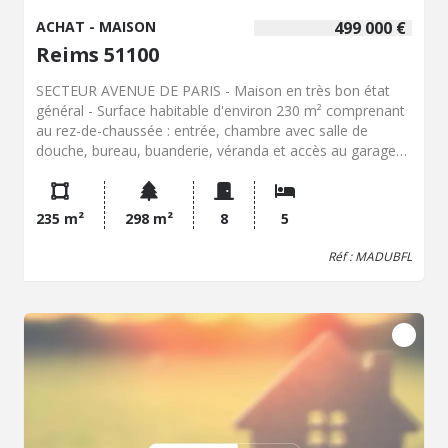
ACHAT - MAISON
499 000 €
Reims 51100
SECTEUR AVENUE DE PARIS - Maison en très bon état
général - Surface habitable d'environ 230 m² comprenant
au rez-de-chaussée : entrée, chambre avec salle de
douche, bureau, buanderie, véranda et accès au garage
deux voitures. À l'étage : palier, salon/séjour (40 m²),
cuisine équipée, deux grandes chambres, salle de bains et
WC. Au second : vaste palier/dressing, deux grandes
235 m²
298 m²
8
5
chambres dont une avec salle de douche. Chauffage gaz
+ climatisation réversible. Jardin clos avec terrasse.
Réf : MADUBFL
Toutes commodités à proximité. Classe Energie : C -
Honoraire charge vendeur. Les informations sur les
risques auxquels ce bien est exposé sont disponibles sur
le site Géorisques : www. georisques. gouv. fr