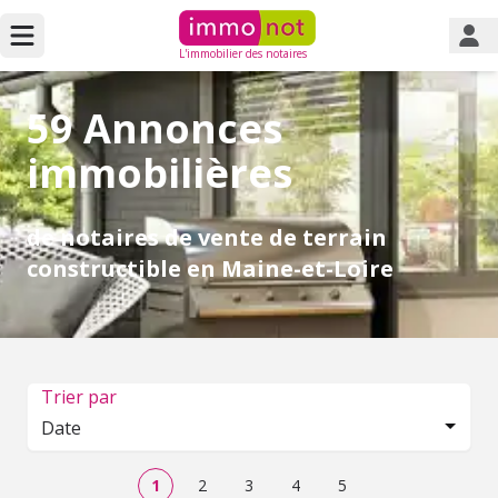
L'immobilier des notaires
59 Annonces
immobilières
de notaires de vente de terrain
constructible en Maine-et-Loire
Trier par
Date
1
2
3
4
5