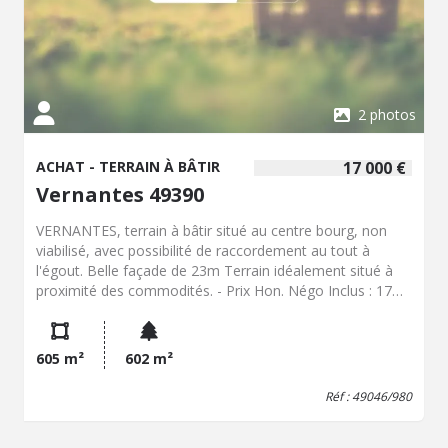
2 photos
ACHAT - TERRAIN À BÂTIR
17 000 €
Vernantes 49390
VERNANTES, terrain à bâtir situé au centre bourg, non
viabilisé, avec possibilité de raccordement au tout à
l'égout. Belle façade de 23m Terrain idéalement situé à
proximité des commodités. - Prix Hon. Négo Inclus : 17
000 € dont 21,43% Hon. Négo TTC charge acq. Prix Hors
Hon. Négo :14 000 € - Réf : 49046/980 - Les informations
sur les risques auxquels ce bien est exposé sont
605 m²
602 m²
disponibles sur le site Géorisques:
www.georisques.gouv.fr
Réf : 49046/980