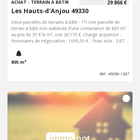
ACHAT - TERRAIN À BÂTIR
29 866 €
Les Hauts-d'Anjou 49330
Deux parcelles de terrains à bâtir : 1°/ Une parcelle de
terrain à bâtir non viabilisée d'une contenance de 805 m²
au prix de 35 € le m², soit 28.175 €. Charge acquéreur :
Honoraires de négociation : 1690,50 € - Frais acte : 3.876
€. 2°/ Une parcelle de terrain à bâtir non viabilisée d'une
contenance de 1439 m², au prix de 35 € le m², soit 50.365
€. Charge acquéreur : Honoraires de négociation : 3.022 €
805 m²
- Frais acte : 5.583 €
Réf : 49096-1387