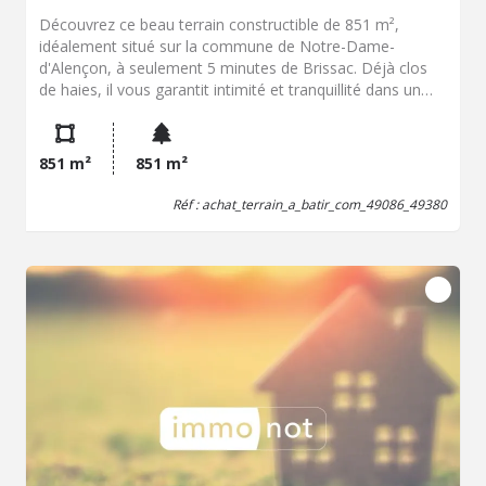
Découvrez ce beau terrain constructible de 851 m²,
idéalement situé sur la commune de Notre-Dame-
d'Alençon, à seulement 5 minutes de Brissac. Déjà clos
de haies, il vous garantit intimité et tranquillité dans un
cadre sans nuisance hors lotissement. L'environnement
offre un parfait équilibre entre sérénité de la campagne et
proximité des services et commerces entre Thouarcé et
851 m²
851 m²
Brissac. Une belle opportunité pour concrétiser votre
projet de construction dans un secteur recherché ! (7.64
Réf : achat_terrain_a_batir_com_49086_49380
% d'honoraires TTC à la charge de l'acquéreur.)